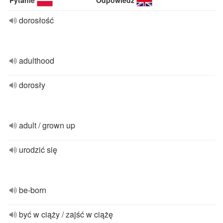
Pytanie
Odpowiedź
dorosłość
adulthood
dorosły
adult / grown up
urodzić się
be-born
być w ciąży / zajść w ciążę