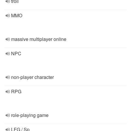
troll
MMO
massive multiplayer online
NPC
non-player character
RPG
role-playing game
LFG / Sp