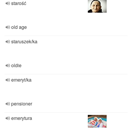
starość
old age
staruszek/ka
oldie
emeryt/ka
pensioner
emerytura