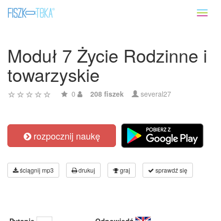
Toggl
naviga
Moduł 7 Życie Rodzinne i
towarzyskie
0
208 fiszek
several27
rozpocznij naukę
ściągnij mp3
drukuj
graj
sprawdź się