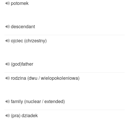
potomek
descendant
ojciec (chrzestny)
(god)father
rodzina (dwu / wielopokoleniowa)
family (nuclear / extended)
(pra) dziadek