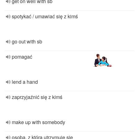
get on well with sb
spotykać / umawiać się z kimś
go out with sb
pomagać
lend a hand
zaprzyjaźnić się z kimś
make up with somebody
osoba, z którą utrzymuje się