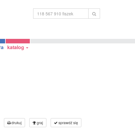
ła
katalog
drukuj
graj
sprawdź się