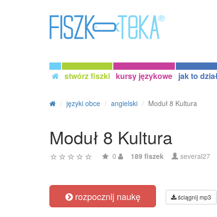
stwórz fiszki
kursy językowe
jak to dzia
języki obce
angielski
Moduł 8 Kultura
Moduł 8 Kultura
0
189 fiszek
several27
rozpocznij naukę
ściągnij mp3