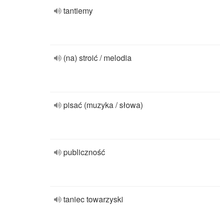
tantiemy
(na) stroić / melodia
pisać (muzyka / słowa)
publiczność
taniec towarzyski