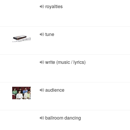
royalties
tune
write (music / lyrics)
audience
ballroom dancing