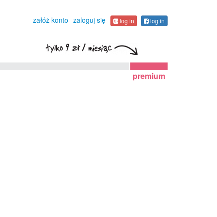
załóż konto
zaloguj się
log in
log in
premium