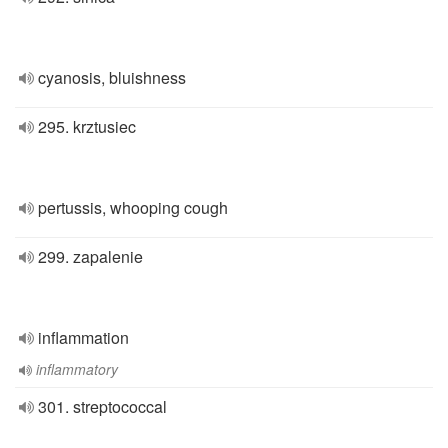
cyanosis, bluishness
295. krztusiec
pertussis, whooping cough
299. zapalenie
inflammation
inflammatory
301. streptococcal