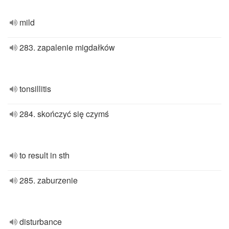
mild
283. zapalenie migdałków
tonsillitis
284. skończyć się czymś
to result in sth
285. zaburzenie
disturbance