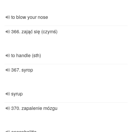
to blow your nose
366. zająć się (czymś)
to handle (sth)
367. syrop
syrup
370. zapalenie mózgu
encephalitis