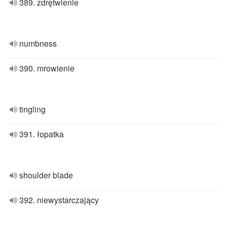
389. zdrętwienie
numbness
390. mrowienie
tingling
391. łopatka
shoulder blade
392. niewystarczający