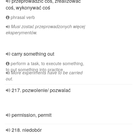
przeprowadzić coś, zrealizować
coś, wykonywać coś
phrasal verb
Musi zostać przeprowadzonych więcej
eksperymentów.
carry something out
perform a task, to execute something,
to put something into practice
More experiments have to be carried
out.
217. pozwolenie/ pozwalać
permission, permit
218. niedobór