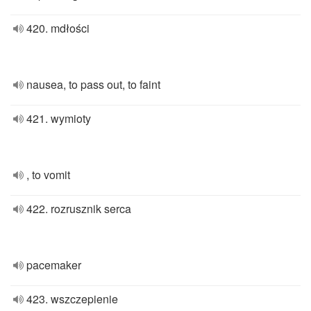
420. mdłości
nausea, to pass out, to faint
421. wymioty
, to vomit
422. rozrusznik serca
pacemaker
423. wszczepienie