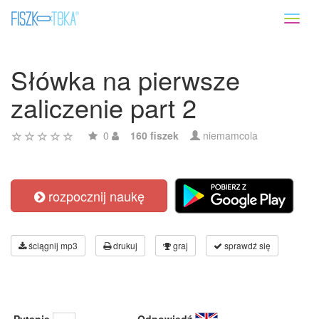
Toggl
naviga
Słówka na pierwsze
zaliczenie part 2
0
160 fiszek
niemamcola
rozpocznij naukę
ściągnij mp3
drukuj
graj
sprawdź się