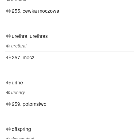
255. cewka moczowa
urethra, urethras
urethral
257. mocz
urine
urinary
259. potomstwo
offspring
descendant