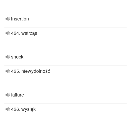
insertion
424. wstrząs
shock
425. niewydolność
failure
426. wysięk