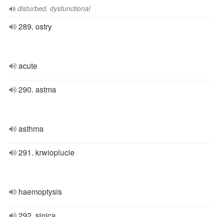
disturbed, dysfunctional
289. ostry
acute
290. astma
asthma
291. krwioplucie
haemoptysis
292. sinica