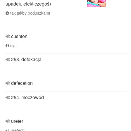
upadek, efekt czegoś)
tak jakby poduszkami
cushion
syn
253. defekacja
defecation
254. moczowód
ureter
ureteric