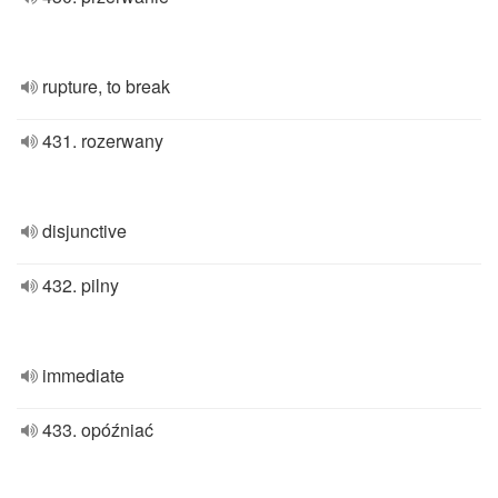
rupture, to break
431. rozerwany
disjunctive
432. pilny
immediate
433. opóźniać