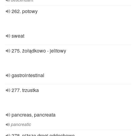
262. potowy
sweat
275. żołądkowo - jelitowy
gastrointestinal
277. trzustka
pancreas, pancreata
pancreatic
278. niższe drogi oddechowe