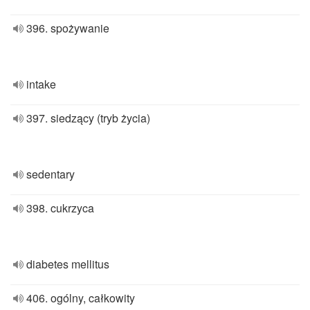
396. spożywanie
intake
397. siedzący (tryb życia)
sedentary
398. cukrzyca
diabetes mellitus
406. ogólny, całkowity