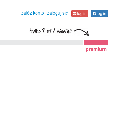
załóż konto
zaloguj się
log in
log in
premium