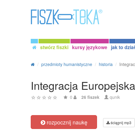
stwórz fiszki
kursy językowe
jak to dzia
przedmioty humanistyczne
historia
Integra
Integracja Europejska
0
26 fiszek
qunik
rozpocznij naukę
ściągnij mp3