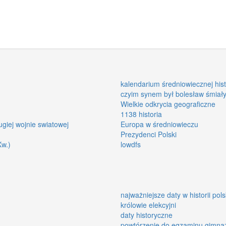
kalendarium średniowiecznej hist
czyim synem był bolesław śmiał
Wielkie odkrycia geograficzne
1138 historia
giej wojnie swiatowej
Europa w średniowieczu
Prezydenci Polski
Xw.)
lowdfs
najważniejsze daty w historii pols
królowie elekcyjni
daty historyczne
powtórzenie do egzaminu gimna