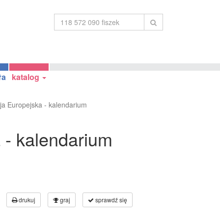
ła
katalog
cja Europejska - kalendarium
 - kalendarium
drukuj
graj
sprawdź się