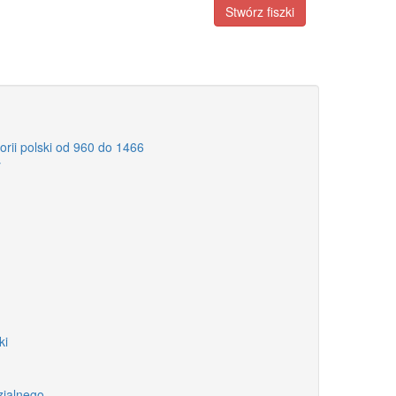
Stwórz fiszki
orii polski od 960 do 1466
y
ki
zjalnego