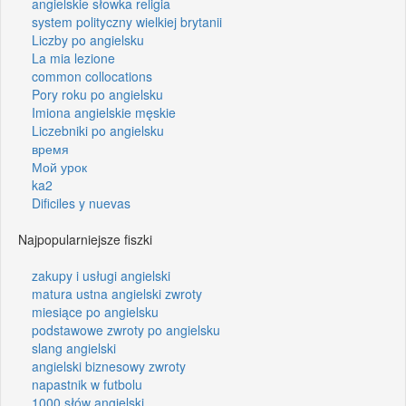
angielskie słowka religia
system polityczny wielkiej brytanii
Liczby po angielsku
La mia lezione
common collocations
Pory roku po angielsku
Imiona angielskie męskie
Liczebniki po angielsku
время
Мой урок
ka2
Dificiles y nuevas
Najpopularniejsze fiszki
zakupy i usługi angielski
matura ustna angielski zwroty
miesiące po angielsku
podstawowe zwroty po angielsku
slang angielski
angielski biznesowy zwroty
napastnik w futbolu
1000 słów angielski