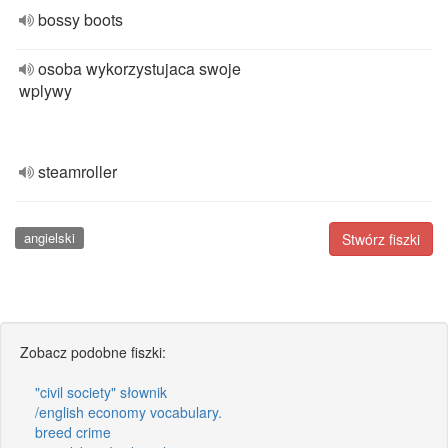
bossy boots
osoba wykorzystujaca swoje
wplywy
steamroller
angielski
Stwórz fiszki
Zobacz podobne fiszki:
"civil society" słownik
/english economy vocabulary.
breed crime