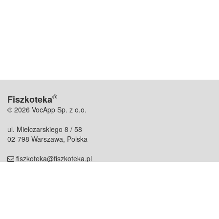
®
Fiszkoteka
© 2026 VocApp Sp. z o.o.
ul. Mielczarskiego 8 / 58
02-798 Warszawa, Polska
fiszkoteka@fiszkoteka.pl
NIP: 951 245 79 19
REGON: 369 727 696