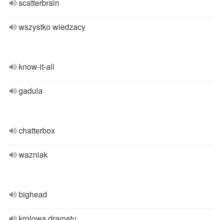
scatterbrain
wszystko wiedzacy
know-it-all
gadula
chatterbox
wazniak
bighead
krolowa dramatu