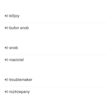
killjoy
bufon snob
snob
maciciel
troublemaker
roztrzepany