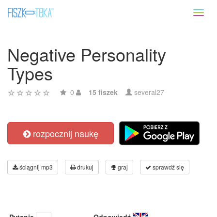
Toggl
naviga
Negative Personality
Types
0
15 fiszek
several27
rozpocznij naukę
ściągnij mp3
drukuj
graj
sprawdź się