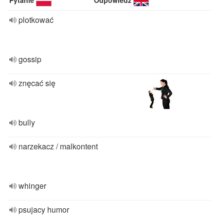
Pytanie
Odpowiedź
plotkować
gossip
znęcać się
bully
narzekacz / malkontent
whinger
psujacy humor