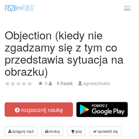
Toggl
naviga
Objection (kiedy nie
zgadzamy się z tym co
przedstawia sytuacja na
obrazku)
0
5 fiszek
agnieszkaabc
rozpocznij naukę
ściągnij mp3
drukuj
graj
sprawdź się