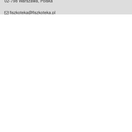
02-798 Warszawa, Polska
fiszkoteka@fiszkoteka.pl
NIP: 951 245 79 19
REGON: 369 727 696
Kontakt
O firmie
odezwij się do nas
o nas
współpraca
partnerzy
dla prasy
praca
staż
Oferty
blog
dla rodzin
2000+ opinii