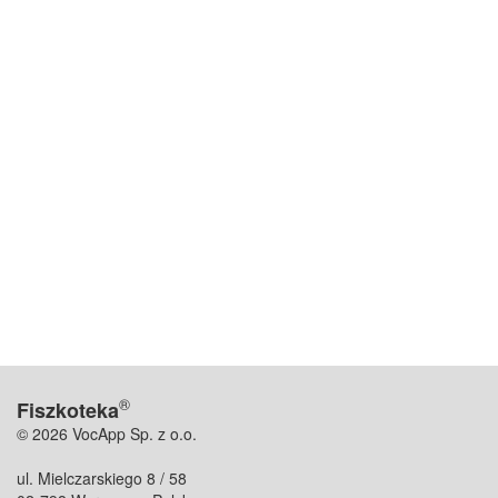
®
Fiszkoteka
© 2026 VocApp Sp. z o.o.
ul. Mielczarskiego 8 / 58