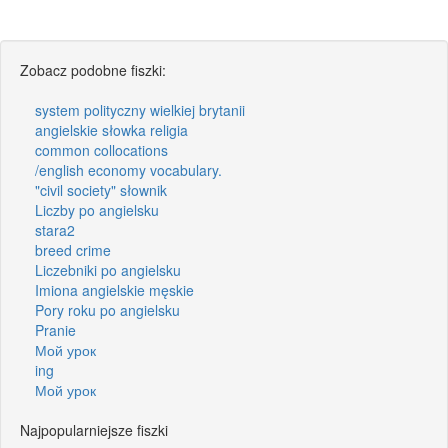
Zobacz podobne fiszki:
system polityczny wielkiej brytanii
angielskie słowka religia
common collocations
/english economy vocabulary.
"civil society" słownik
Liczby po angielsku
stara2
breed crime
Liczebniki po angielsku
Imiona angielskie męskie
Pory roku po angielsku
Pranie
Мой урок
ing
Мой урок
Najpopularniejsze fiszki