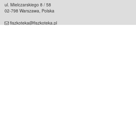
ul. Mielczarskiego 8 / 58
02-798 Warszawa, Polska
fiszkoteka@fiszkoteka.pl
NIP: 951 245 79 19
REGON: 369 727 696
Kontakt
O firmie
odezwij się do nas
o nas
współpraca
partnerzy
dla prasy
praca
staż
Oferty
blog