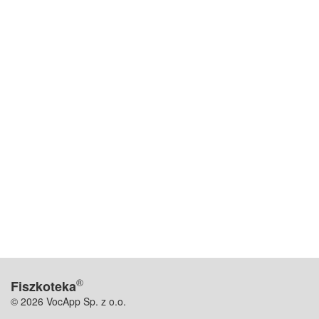
®
Fiszkoteka
© 2026 VocApp Sp. z o.o.