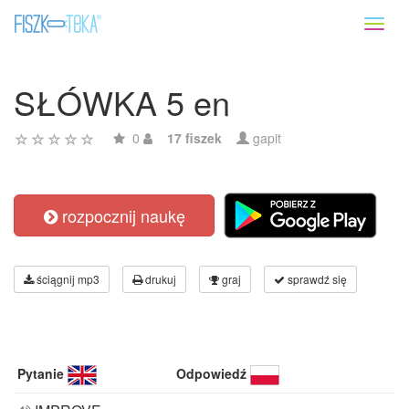
Toggl
naviga
SŁÓWKA 5 en
0
17 fiszek
gapit
rozpocznij naukę
ściągnij mp3
drukuj
graj
sprawdź się
Pytanie
Odpowiedź