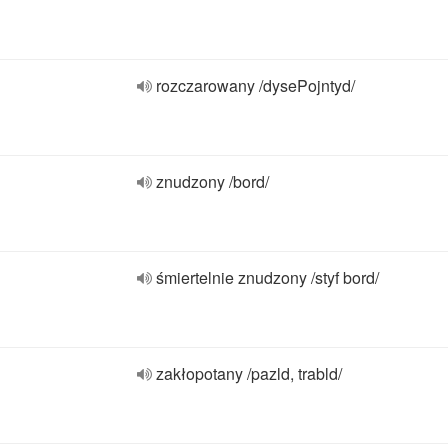
rozczarowany /dysePojntyd/
znudzony /bord/
śmiertelnie znudzony /styf bord/
zakłopotany /pazld, trabld/