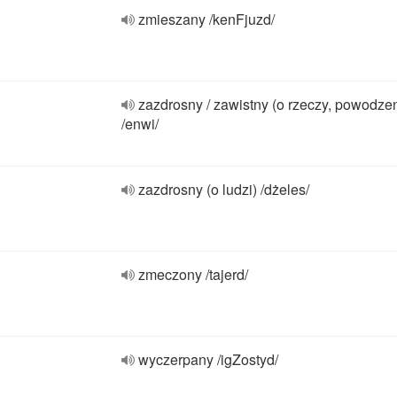
zmieszany /kenFjuzd/
zazdrosny / zawistny (o rzeczy, powodze
/enwi/
zazdrosny (o ludzi) /dżeles/
zmeczony /tajerd/
wyczerpany /igZostyd/