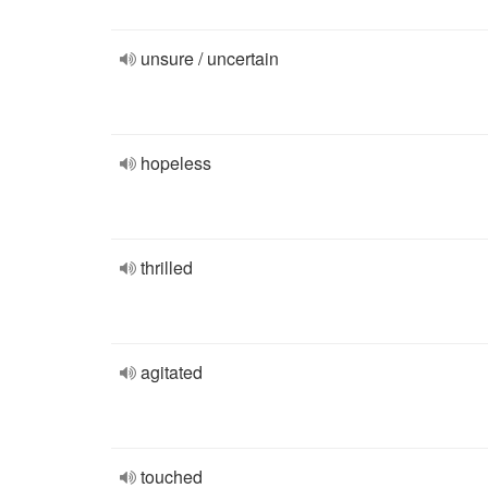
unsure / uncertain
hopeless
thrilled
agitated
touched