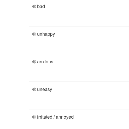
bad
unhappy
anxious
uneasy
irritated / annoyed