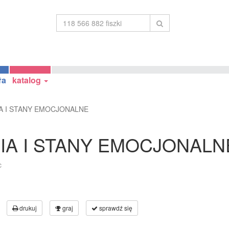
ła
katalog
A I STANY EMOCJONALNE
IA I STANY EMOCJONALN
c
drukuj
graj
sprawdź się