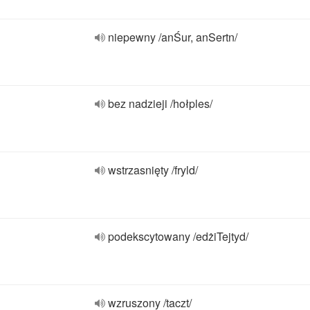
niepewny /anŚur, anSertn/
bez nadzieji /hołples/
wstrzasnięty /fryld/
podekscytowany /edżiTejtyd/
wzruszony /taczt/