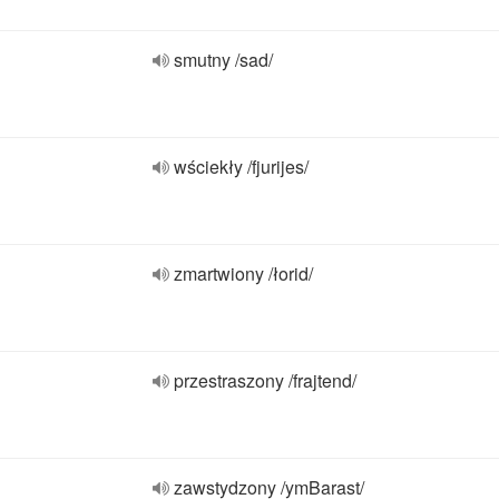
smutny /sad/
wściekły /fjurijes/
zmartwiony /łorid/
przestraszony /frajtend/
zawstydzony /ymBarast/