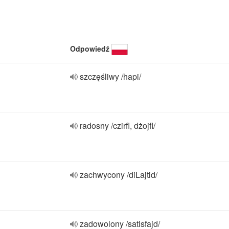
Odpowiedź
szczęśliwy /hapi/
radosny /czirfl, dżojfl/
zachwycony /diLajtid/
zadowolony /satisfajd/