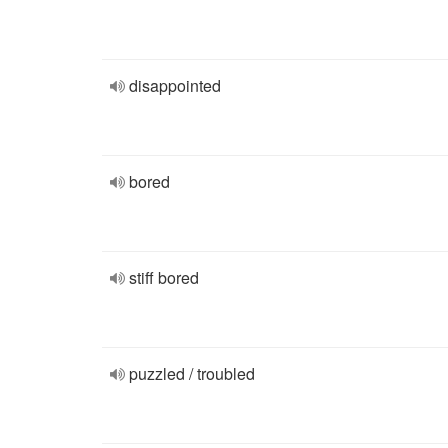
disappointed
bored
stiff bored
puzzled / troubled