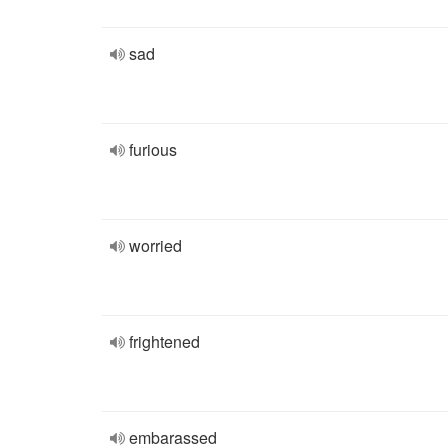
sad
furious
worried
frightened
embarassed