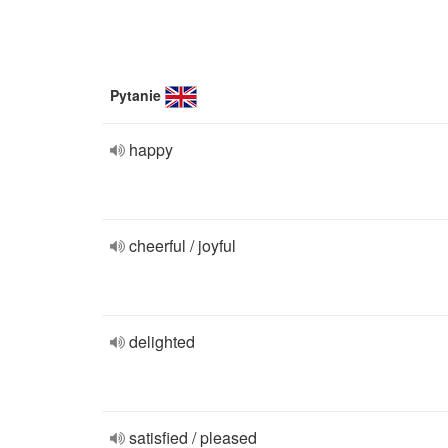
Pytanie
happy
cheerful / joyful
delighted
satisfied / pleased