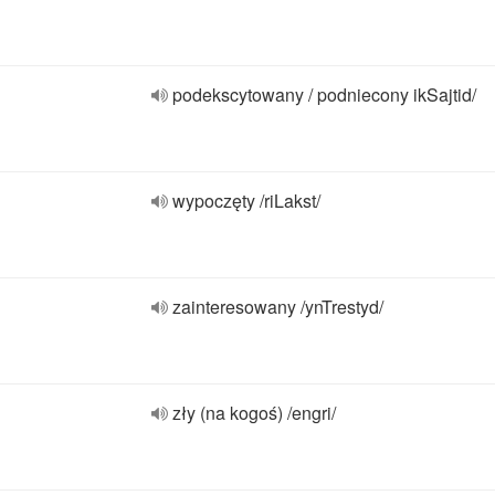
podekscytowany / podniecony ikSajtid/
wypoczęty /riLakst/
zainteresowany /ynTrestyd/
zły (na kogoś) /engri/