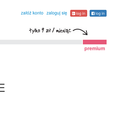
załóż konto
zaloguj się
log in
log in
premium
E