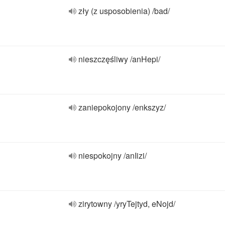
zły (z usposobienia) /bad/
nieszczęśliwy /anHepi/
zaniepokojony /enkszyz/
niespokojny /anIizi/
zirytowny /yryTejtyd, eNojd/