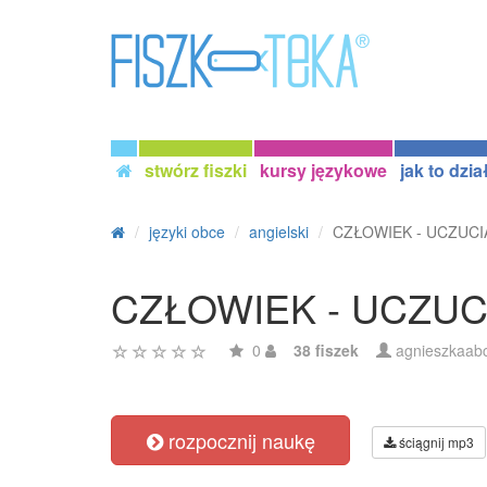
stwórz fiszki
kursy językowe
jak to dzia
języki obce
angielski
CZŁOWIEK - UCZUCI
CZŁOWIEK - UCZUC
0
38 fiszek
agnieszkaab
rozpocznij naukę
ściągnij mp3