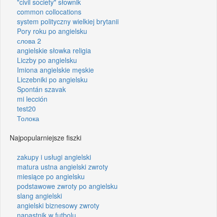
"civil society" słownik
common collocations
system polityczny wielkiej brytanii
Pory roku po angielsku
слова 2
angielskie słowka religia
Liczby po angielsku
Imiona angielskie męskie
Liczebniki po angielsku
Spontán szavak
mi lección
test20
Толока
Najpopularniejsze fiszki
zakupy i usługi angielski
matura ustna angielski zwroty
miesiące po angielsku
podstawowe zwroty po angielsku
slang angielski
angielski biznesowy zwroty
napastnik w futbolu