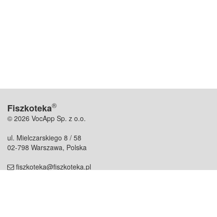
®
Fiszkoteka
© 2026 VocApp Sp. z o.o.
ul. Mielczarskiego 8 / 58
02-798 Warszawa, Polska
fiszkoteka@fiszkoteka.pl
NIP: 951 245 79 19
REGON: 369 727 696