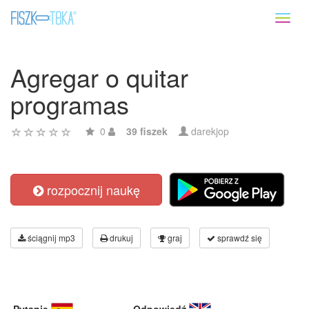
Toggl
naviga
Agregar o quitar
programas
0
39 fiszek
darekjop
rozpocznij naukę
ściągnij mp3
drukuj
graj
sprawdź się