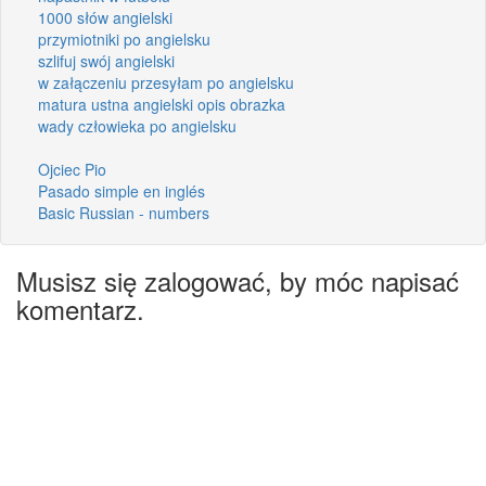
1000 słów angielski
przymiotniki po angielsku
szlifuj swój angielski
w załączeniu przesyłam po angielsku
matura ustna angielski opis obrazka
wady człowieka po angielsku
Ojciec Pio
Pasado simple en inglés
Basic Russian - numbers
Musisz się zalogować, by móc napisać
komentarz.