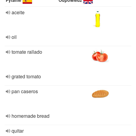
Pytanie
Odpowiedź
aceite
oil
tomate rallado
grated tomato
pan caseros
homemade bread
quitar