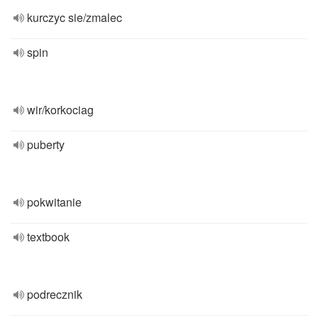
kurczyc sie/zmalec
spin
wir/korkociag
puberty
pokwitanie
textbook
podrecznik