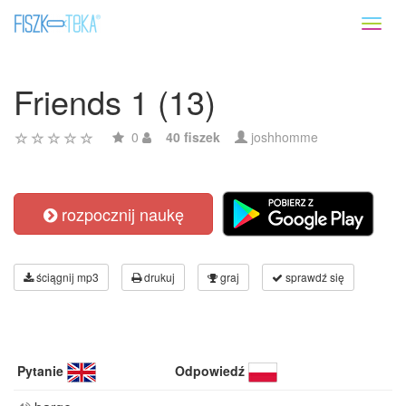
Toggl
naviga
Friends 1 (13)
0
40 fiszek
joshhomme
rozpocznij naukę
ściągnij mp3
drukuj
graj
sprawdź się
Pytanie
Odpowiedź