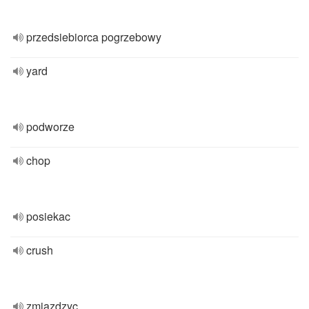
przedsiebiorca pogrzebowy
yard
podworze
chop
posiekac
crush
zmiazdzyc