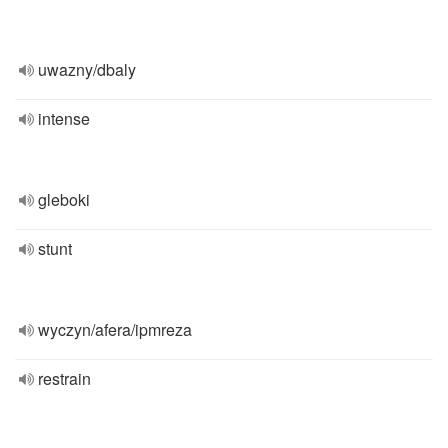
uwazny/dbaly
intense
gleboki
stunt
wyczyn/afera/ipmreza
restrain