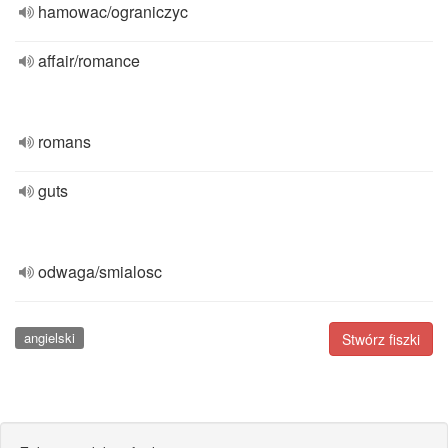
hamowac/ograniczyc
affair/romance
romans
guts
odwaga/smialosc
angielski
Stwórz fiszki