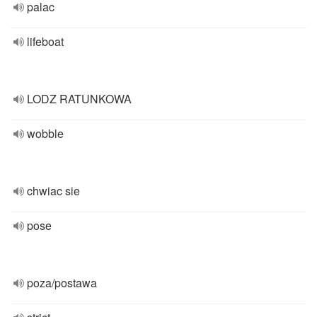
palac
lifeboat
LODZ RATUNKOWA
wobble
chwiac sie
pose
poza/postawa