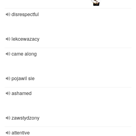
disrespectful
lekcewazacy
came along
pojawil sie
ashamed
zawstydzony
attentive