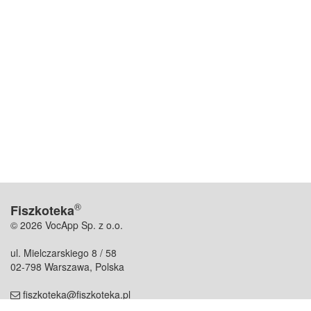
®
Fiszkoteka
© 2026 VocApp Sp. z o.o.
ul. Mielczarskiego 8 / 58
02-798 Warszawa, Polska
fiszkoteka@fiszkoteka.pl