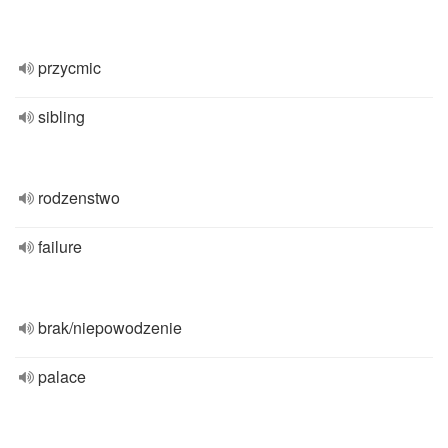
przycmic
sibling
rodzenstwo
failure
brak/niepowodzenie
palace