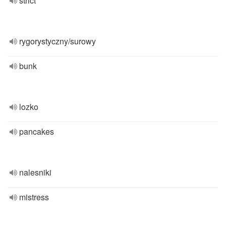
strict
rygorystyczny/surowy
bunk
lozko
pancakes
nalesniki
mistress