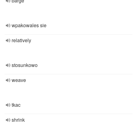
barge
wpakowales sie
relatively
stosunkowo
weave
tkac
shrink