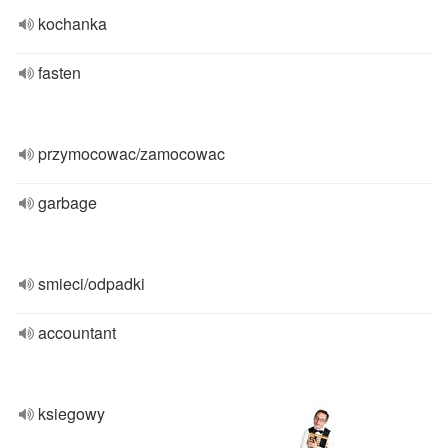
kochanka
fasten
przymocowac/zamocowac
garbage
smieci/odpadki
accountant
ksiegowy