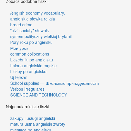
Zobacz podobne fiszki:
/english economy vocabulary.
angielskie słowka religia
breed crime
"civil society" słownik
system polityczny wielkiej brytanii
Pory roku po angielsku
Мой урок
common collocations
Liczebniki po angielsku
Imiona angielskie męskie
Liczby po angielsku
Új fejezet
School supplies — Школьные принадлежности
Verbos Irregulares
SCIENCE AND TECHNOLOGY
Najpopularniejsze fiszki
zakupy i usługi angielski
matura ustna angielski zwroty
miesiące po angielsku