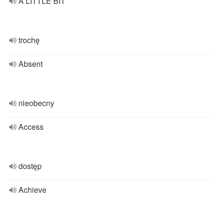
A LITTLE BIT
trochę
Absent
nieobecny
Access
dostęp
Achieve