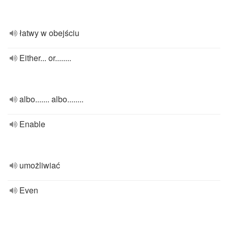
łatwy w obejściu
Either... or........
albo....... albo........
Enable
umożliwiać
Even