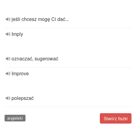
jeśli chcesz mogę Ci dać...
Imply
oznaczać, sugerować
Improve
polepszać
angielski
Stwórz fiszki