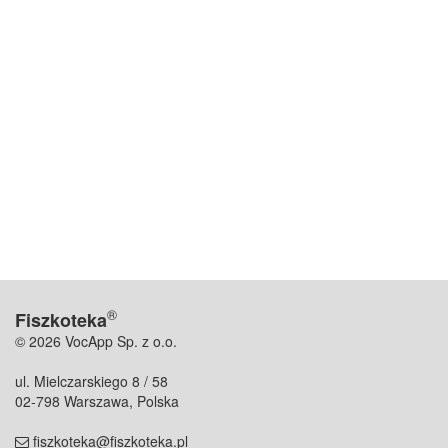
®
Fiszkoteka
© 2026 VocApp Sp. z o.o.
ul. Mielczarskiego 8 / 58
02-798 Warszawa, Polska
fiszkoteka@fiszkoteka.pl