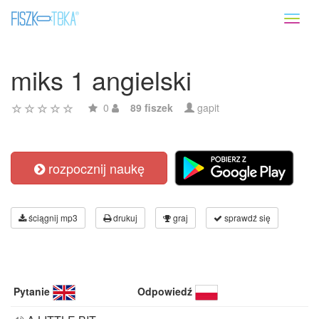
Toggl
naviga
miks 1 angielski
0
89 fiszek
gapit
rozpocznij naukę
ściągnij mp3
drukuj
graj
sprawdź się
Pytanie
Odpowiedź