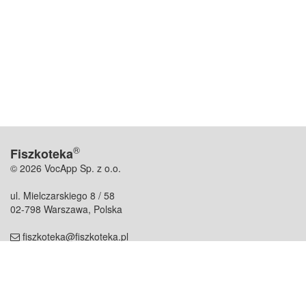
®
Fiszkoteka
© 2026 VocApp Sp. z o.o.
ul. Mielczarskiego 8 / 58
02-798 Warszawa, Polska
fiszkoteka@fiszkoteka.pl
NIP: 951 245 79 19
REGON: 369 727 696