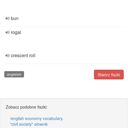
bun
rogal
crescent roll
angielski
Stwórz fiszki
Zobacz podobne fiszki:
/english economy vocabulary.
"civil society" słownik