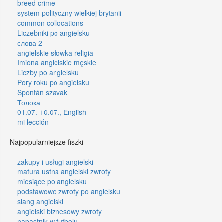
breed crime
system polityczny wielkiej brytanii
common collocations
Liczebniki po angielsku
слова 2
angielskie słowka religia
Imiona angielskie męskie
Liczby po angielsku
Pory roku po angielsku
Spontán szavak
Толока
01.07.-10.07., English
mi lección
Najpopularniejsze fiszki
zakupy i usługi angielski
matura ustna angielski zwroty
miesiące po angielsku
podstawowe zwroty po angielsku
slang angielski
angielski biznesowy zwroty
napastnik w futbolu