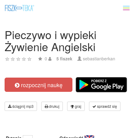
Toggl
naviga
Pieczywo i wypieki
Żywienie Angielski
0
5 fiszek
sebastianberkan
rozpocznij naukę
ściągnij mp3
drukuj
graj
sprawdź się