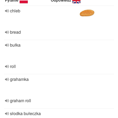
Pytanie
Odpowiedź
chleb
bread
bułka
roll
grahamka
graham roll
słodka bułeczka