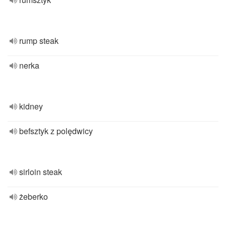
rump steak
nerka
kidney
befsztyk z polędwicy
sirloin steak
żeberko