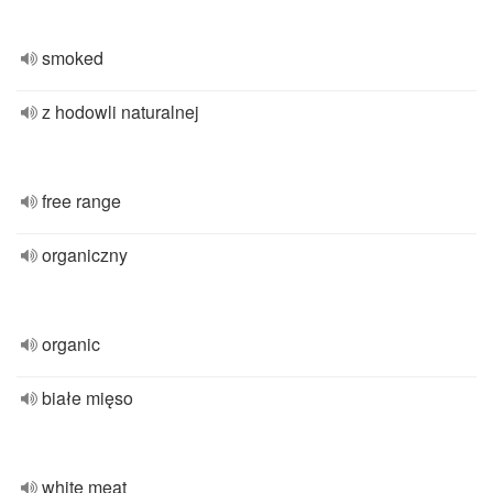
smoked
z hodowli naturalnej
free range
organiczny
organic
białe mięso
white meat