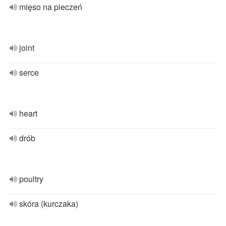
mięso na pieczeń
joint
serce
heart
drób
poultry
skóra (kurczaka)