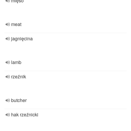
mięso
meat
jagnięcina
lamb
rzeźnik
butcher
hak rzeźnicki