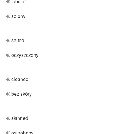
lobster
solony
salted
oczyszczony
cleaned
bez skóry
skinned
oskrobany