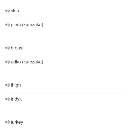
skin
pierś (kurczaka)
breast
udko (kurczaka)
thigh
indyk
turkey