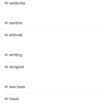
sardynka
sardine
witlinek
whiting
strzępiel
sea bass
łosoś