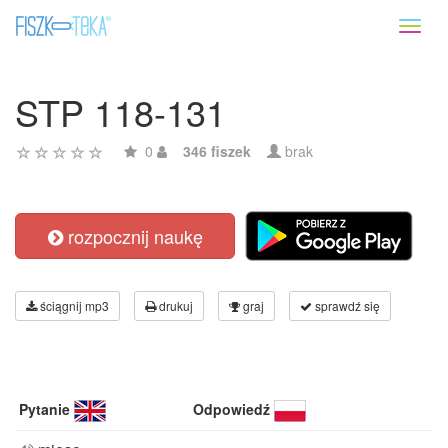
Toggl
naviga
STP 118-131
0
346 fiszek
brak
rozpocznij naukę
ściągnij mp3
drukuj
graj
sprawdź się
Pytanie
Odpowiedź