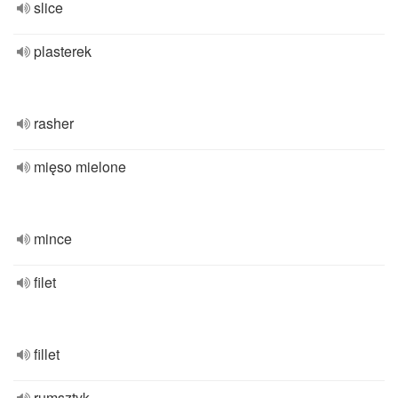
slice
plasterek
rasher
mięso mielone
mince
filet
fillet
rumsztyk