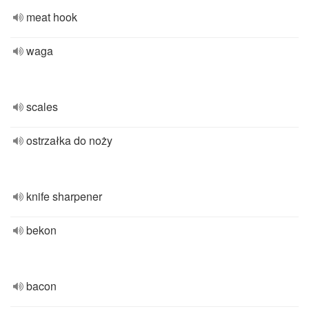
meat hook
waga
scales
ostrzałka do noży
knife sharpener
bekon
bacon