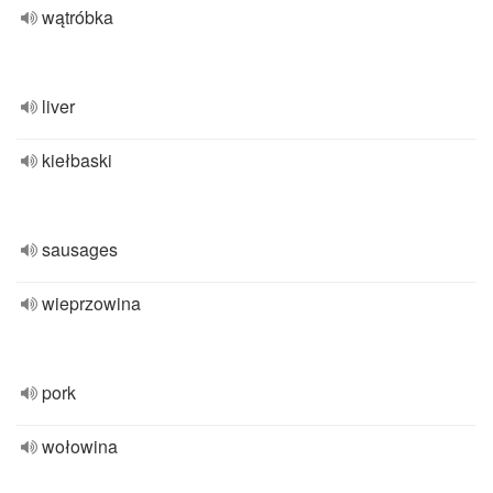
wątróbka
liver
kiełbaski
sausages
wieprzowina
pork
wołowina