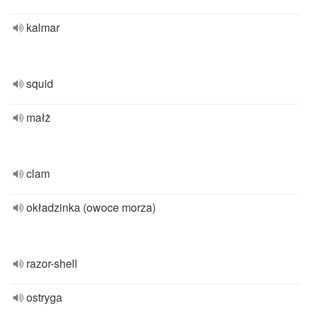
kalmar
squid
małż
clam
okładzinka (owoce morza)
razor-shell
ostryga