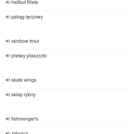
halibut fillets
pstrąg tęczowy
rainbow trout
płetwy płaszczki
skate wings
sklep rybny
fishmonger's
żabnica