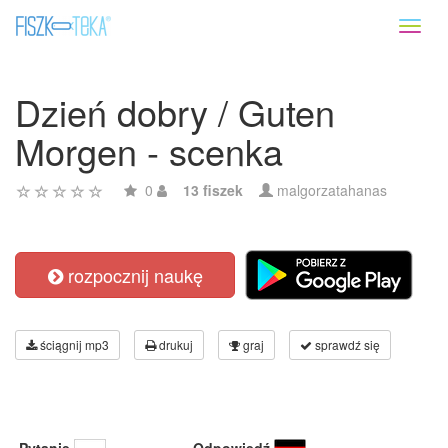
Toggl
naviga
Dzień dobry / Guten
Morgen - scenka
0
13 fiszek
malgorzatahanas
rozpocznij naukę
ściągnij mp3
drukuj
graj
sprawdź się