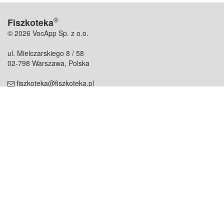
®
Fiszkoteka
© 2026 VocApp Sp. z o.o.
ul. Mielczarskiego 8 / 58
02-798 Warszawa, Polska
fiszkoteka@fiszkoteka.pl
NIP: 951 245 79 19
REGON: 369 727 696
Kontakt
O firmie
odezwij się do nas
o nas