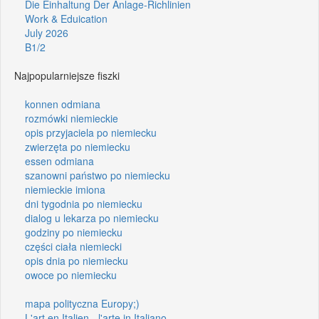
Die Einhaltung Der Anlage-Richlinien
Work & Eduication
July 2026
B1/2
Najpopularniejsze fiszki
konnen odmiana
rozmówki niemieckie
opis przyjaciela po niemiecku
zwierzęta po niemiecku
essen odmiana
szanowni państwo po niemiecku
niemieckie imiona
dni tygodnia po niemiecku
dialog u lekarza po niemiecku
godziny po niemiecku
części ciała niemiecki
opis dnia po niemiecku
owoce po niemiecku
mapa polityczna Europy;)
L'art en Italien - l'arte in Italiano