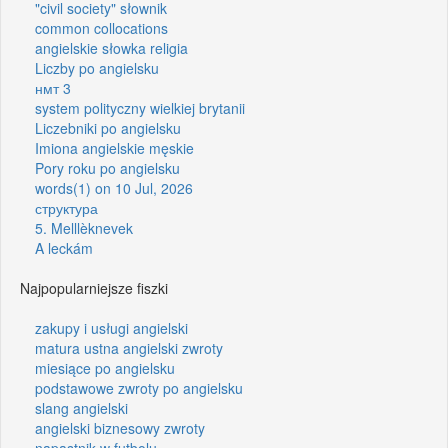
"civil society" słownik
common collocations
angielskie słowka religia
Liczby po angielsku
нмт 3
system polityczny wielkiej brytanii
Liczebniki po angielsku
Imiona angielskie męskie
Pory roku po angielsku
words(1) on 10 Jul, 2026
структура
5. Melllèknevek
A leckám
Najpopularniejsze fiszki
zakupy i usługi angielski
matura ustna angielski zwroty
miesiące po angielsku
podstawowe zwroty po angielsku
slang angielski
angielski biznesowy zwroty
napastnik w futbolu