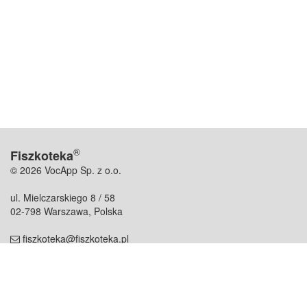
®
Fiszkoteka
© 2026 VocApp Sp. z o.o.
ul. Mielczarskiego 8 / 58
02-798 Warszawa, Polska
fiszkoteka@fiszkoteka.pl
NIP: 951 245 79 19
REGON: 369 727 696