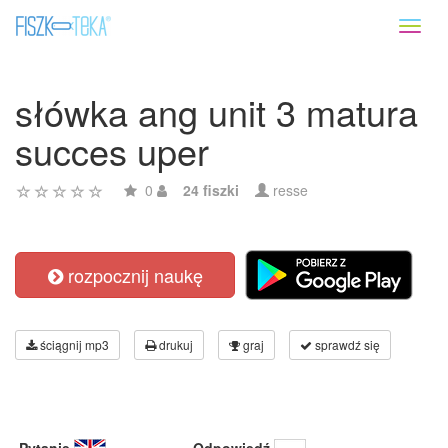
Toggl
naviga
słówka ang unit 3 matura
succes uper
0
24 fiszki
resse
rozpocznij naukę
ściągnij mp3
drukuj
graj
sprawdź się