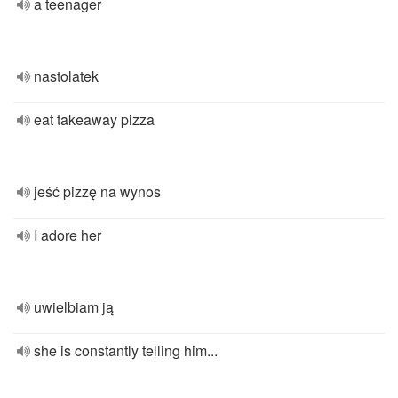
a teenager
nastolatek
eat takeaway pizza
jeść pizzę na wynos
I adore her
uwielbiam ją
she is constantly telling him...