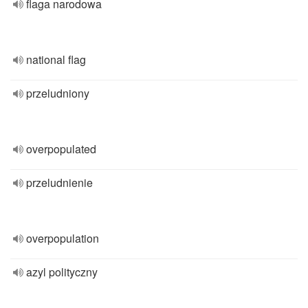
flaga narodowa
national flag
przeludniony
overpopulated
przeludnienie
overpopulation
azyl polityczny