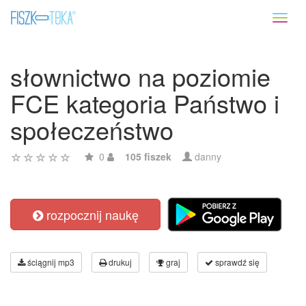
Toggl
naviga
słownictwo na poziomie
FCE kategoria Państwo i
społeczeństwo
0
105 fiszek
danny
rozpocznij naukę
ściągnij mp3
drukuj
graj
sprawdź się