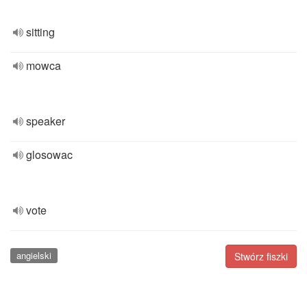
sitting
mowca
speaker
glosowac
vote
angielski
Stwórz fiszki