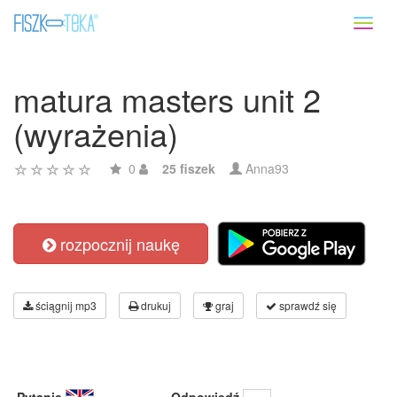
Toggl
naviga
matura masters unit 2
(wyrażenia)
0
25 fiszek
Anna93
rozpocznij naukę
ściągnij mp3
drukuj
graj
sprawdź się