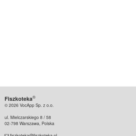
®
Fiszkoteka
© 2026 VocApp Sp. z o.o.
ul. Mielczarskiego 8 / 58
02-798 Warszawa, Polska
fiszkoteka@fiszkoteka.pl