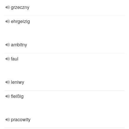
grzeczny
ehrgeizig
ambitny
faul
leniwy
fleißig
pracowity