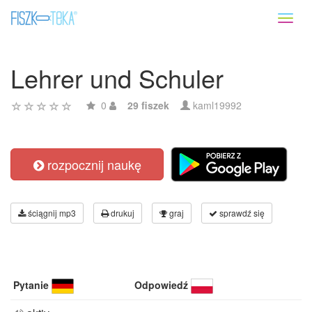
Toggl
naviga
Lehrer und Schuler
0
29 fiszek
kaml19992
rozpocznij naukę
ściągnij mp3
drukuj
graj
sprawdź się
Pytanie
Odpowiedź