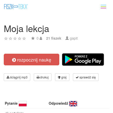
Toggl
naviga
Moja lekcja
0
21 fiszek
gapit
rozpocznij naukę
ściągnij mp3
drukuj
graj
sprawdź się
Pytanie
Odpowiedź