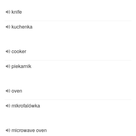
knife
kuchenka
cooker
piekarnik
oven
mikrofalówka
microwave oven