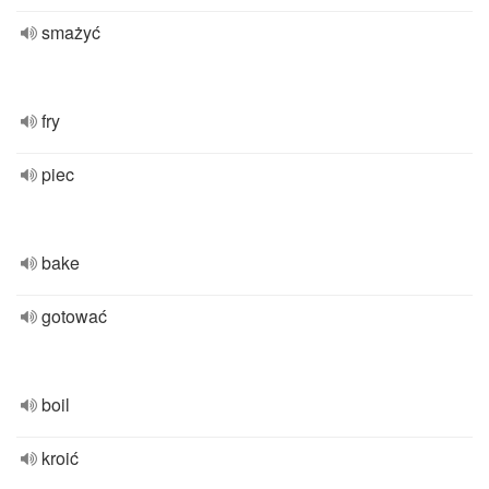
smażyć
fry
piec
bake
gotować
boil
kroić