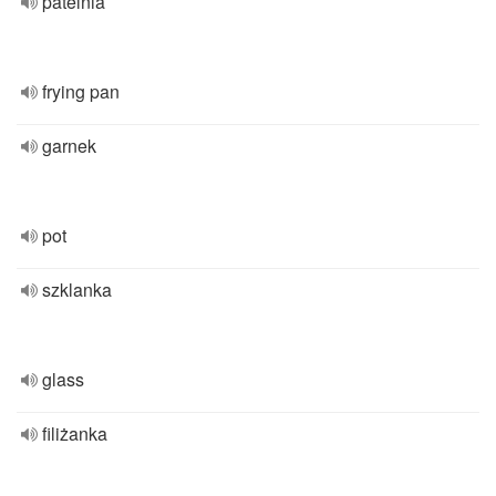
patelnia
frying pan
garnek
pot
szklanka
glass
filiżanka