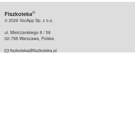
®
Fiszkoteka
© 2026 VocApp Sp. z o.o.
ul. Mielczarskiego 8 / 58
02-798 Warszawa, Polska
fiszkoteka@fiszkoteka.pl
NIP: 951 245 79 19
REGON: 369 727 696
Kontakt
O firmie
odezwij się do nas
o nas