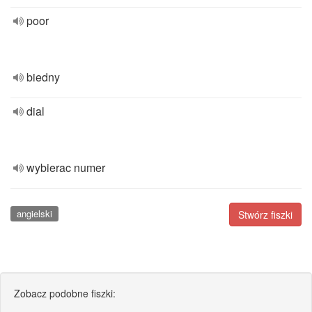
poor
biedny
dial
wybierac numer
angielski
Stwórz fiszki
Zobacz podobne fiszki: