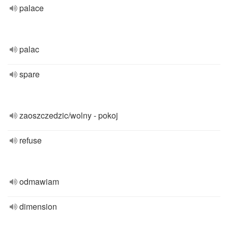
palace
palac
spare
zaoszczedzic/wolny - pokoj
refuse
odmawiam
dimension