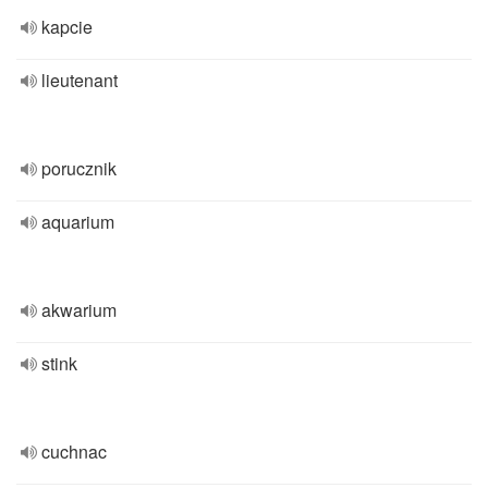
kapcie
lieutenant
porucznik
aquarium
akwarium
stink
cuchnac