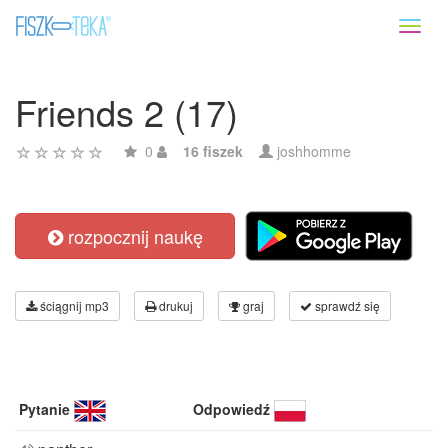
Toggl
naviga
Friends 2 (17)
0
16 fiszek
joshhomme
rozpocznij naukę
ściągnij mp3
drukuj
graj
sprawdź się
Pytanie
Odpowiedź