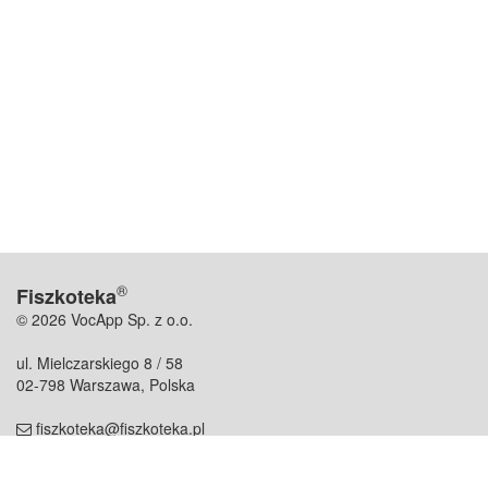
®
Fiszkoteka
© 2026 VocApp Sp. z o.o.
ul. Mielczarskiego 8 / 58
02-798 Warszawa, Polska
fiszkoteka@fiszkoteka.pl
NIP: 951 245 79 19