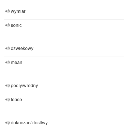
wymiar
sonic
dzwiekowy
mean
podly/wredny
tease
dokuczac/zlosliwy