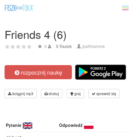
Toggl
naviga
Friends 4 (6)
0
5 fiszek
joshhomme
rozpocznij naukę
ściągnij mp3
drukuj
graj
sprawdź się
Pytanie
Odpowiedź