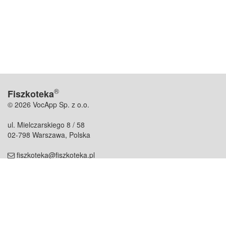
®
Fiszkoteka
© 2026 VocApp Sp. z o.o.
ul. Mielczarskiego 8 / 58
02-798 Warszawa, Polska
fiszkoteka@fiszkoteka.pl
NIP: 951 245 79 19
REGON: 369 727 696