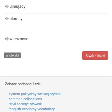
ujmujacy
eternity
wiecznosc
angielski
Stwórz fiszki
Zobacz podobne fiszki:
system polityczny wielkiej brytanii
common collocations
"civil society" słownik
/english economy vocabulary.