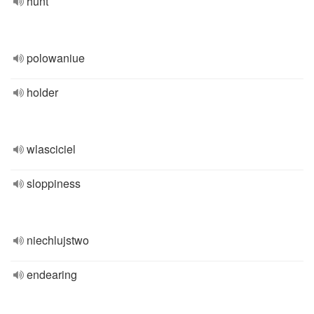
hunt
polowaniue
holder
wlasciciel
sloppiness
niechlujstwo
endearing