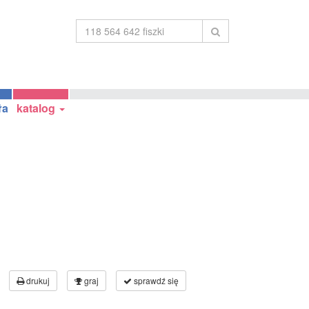
ła
katalog
drukuj
graj
sprawdź się