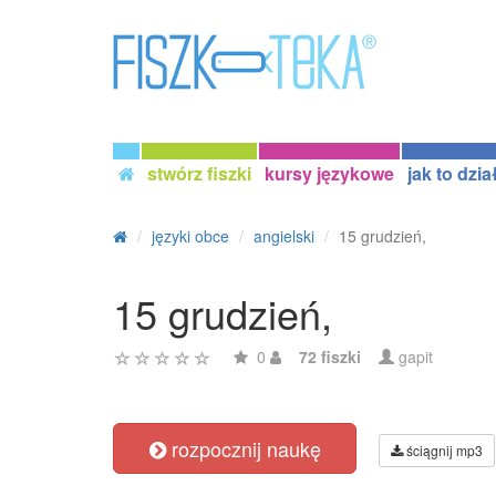
stwórz fiszki
kursy językowe
jak to dzia
języki obce
angielski
15 grudzień,
15 grudzień,
0
72 fiszki
gapit
rozpocznij naukę
ściągnij mp3