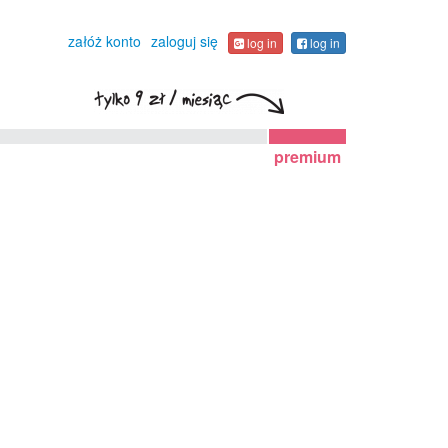
załóż konto
zaloguj się
log in
log in
premium