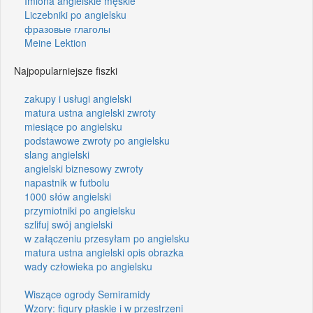
Imiona angielskie męskie
Liczebniki po angielsku
фразовые глаголы
Meine Lektion
Najpopularniejsze fiszki
zakupy i usługi angielski
matura ustna angielski zwroty
miesiące po angielsku
podstawowe zwroty po angielsku
slang angielski
angielski biznesowy zwroty
napastnik w futbolu
1000 słów angielski
przymiotniki po angielsku
szlifuj swój angielski
w załączeniu przesyłam po angielsku
matura ustna angielski opis obrazka
wady człowieka po angielsku
Wiszące ogrody Semiramidy
Wzory: figury płaskie i w przestrzeni