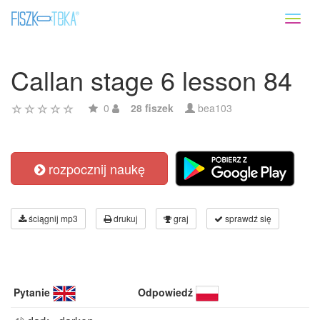
Toggl
naviga
Callan stage 6 lesson 84
0
28 fiszek
bea103
rozpocznij naukę
ściągnij mp3
drukuj
graj
sprawdź się
Pytanie
Odpowiedź