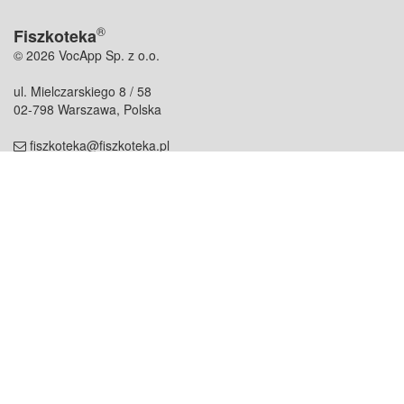
®
Fiszkoteka
© 2026 VocApp Sp. z o.o.
ul. Mielczarskiego 8 / 58
02-798 Warszawa, Polska
fiszkoteka@fiszkoteka.pl
NIP: 951 245 79 19
REGON: 369 727 696
Kontakt
O firmie
odezwij się do nas
o nas
współpraca
partnerzy