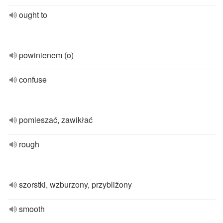
ought to
powinienem (o)
confuse
pomieszać, zawikłać
rough
szorstki, wzburzony, przybliżony
smooth