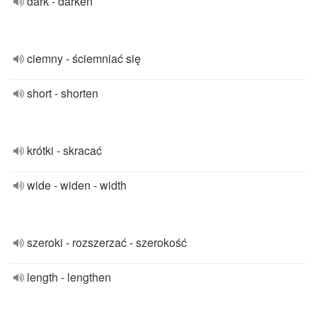
dark - darken
ciemny - ściemniać się
short - shorten
krótki - skracać
wide - widen - width
szeroki - rozszerzać - szerokość
length - lengthen