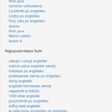
Мой урок
common collocations
Liczebniki po angielsku
Liczby po angielsku
Pory roku po angielsku
фразы
Мой урок
Meine Lektion
lesson 6
Najpopularniejsze fiszki
zakupy i usługi angielski
matura ustna angielski zwroty
miesiące po angielsku
podstawowe zwroty po angielsku
slang angielski
angielski biznesowy zwroty
napastnik w futbolu
1000 słów angielski
przymiotniki po angielsku
szlifuj swój angielski
w załączeniu przesyłam po angielsku