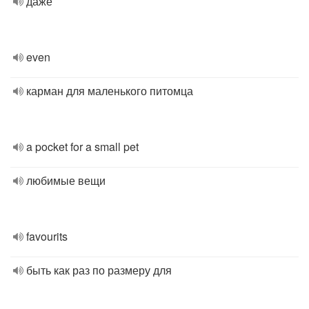
даже
even
карман для маленького питомца
a pocket for a small pet
любимые вещи
favourits
быть как раз по размеру для