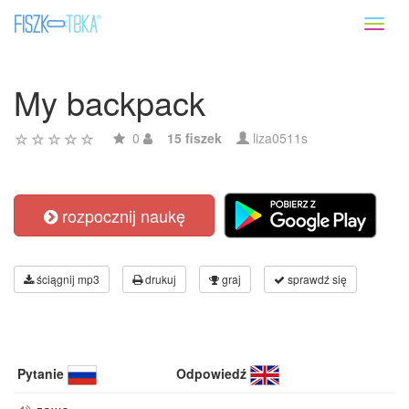
Toggl
naviga
My backpack
0
15 fiszek
liza0511s
rozpocznij naukę
ściągnij mp3
drukuj
graj
sprawdź się
Pytanie
Odpowiedź