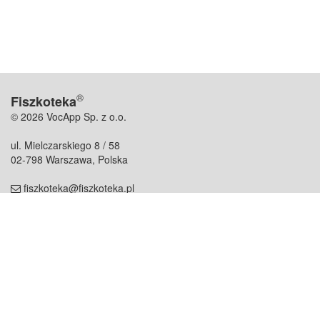
®
Fiszkoteka
© 2026 VocApp Sp. z o.o.
ul. Mielczarskiego 8 / 58
02-798 Warszawa, Polska
fiszkoteka@fiszkoteka.pl
NIP: 951 245 79 19
REGON: 369 727 696