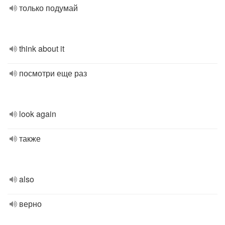
только подумай
think about it
посмотри еще раз
look again
также
also
верно