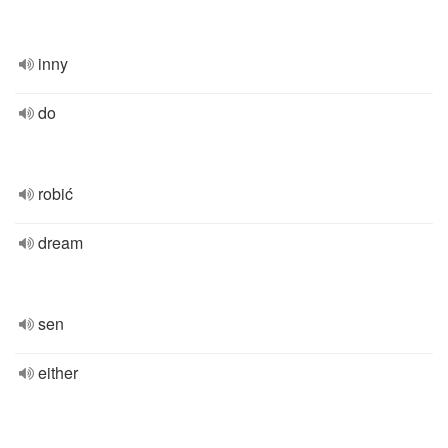
inny
do
robić
dream
sen
either