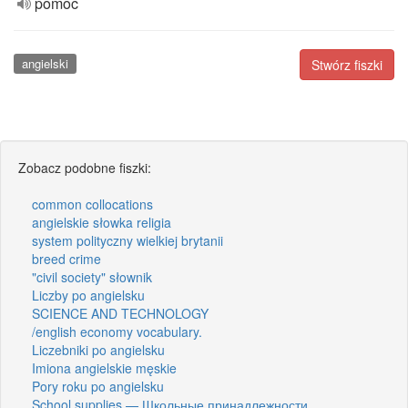
pomoc
angielski
Stwórz fiszki
Zobacz podobne fiszki:
common collocations
angielskie słowka religia
system polityczny wielkiej brytanii
breed crime
"civil society" słownik
Liczby po angielsku
SCIENCE AND TECHNOLOGY
/english economy vocabulary.
Liczebniki po angielsku
Imiona angielskie męskie
Pory roku po angielsku
School supplies — Школьные принадлежности