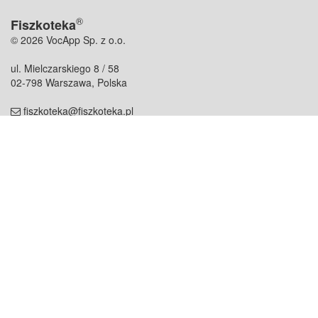
®
Fiszkoteka
© 2026 VocApp Sp. z o.o.
ul. Mielczarskiego 8 / 58
02-798 Warszawa, Polska
fiszkoteka@fiszkoteka.pl
NIP: 951 245 79 19
REGON: 369 727 696
Kontakt
O firmie
odezwij się do nas
o nas
współpraca
partnerzy