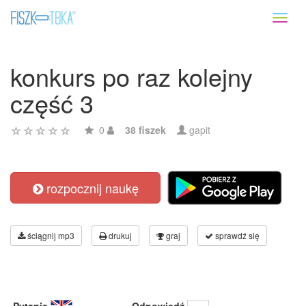
Toggl
naviga
konkurs po raz kolejny
część 3
0
38 fiszek
gapit
rozpocznij naukę
ściągnij mp3
drukuj
graj
sprawdź się