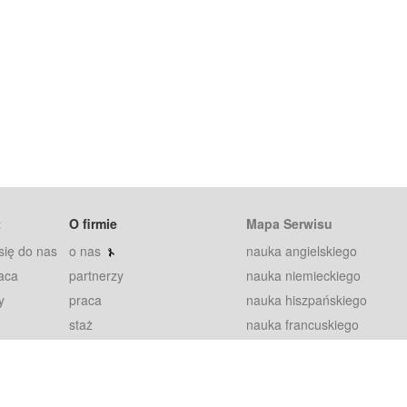
t
O firmie
Mapa Serwisu
się do nas
o nas
nauka angielskiego
aca
partnerzy
nauka niemieckiego
y
praca
nauka hiszpańskiego
staż
nauka francuskiego
blog
nauka rosyjskiego
in
2000+ opinii
nauka norweskiego
petytorów
nauka szwedzkiego