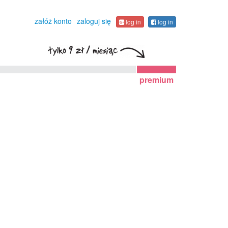
załóż konto
zaloguj się
log in
log in
premium