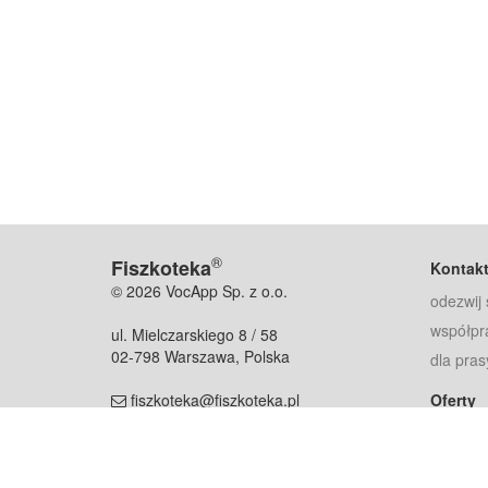
®
Fiszkoteka
Kontak
© 2026 VocApp Sp. z o.o.
odezwij 
współpr
ul. Mielczarskiego 8 / 58
02-798 Warszawa, Polska
dla pras
fiszkoteka@fiszkoteka.pl
Oferty
dla rodz
NIP: 951 245 79 19
dla kore
REGON: 369 727 696