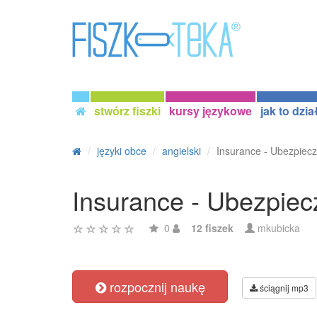
stwórz fiszki
kursy językowe
jak to dzia
języki obce
angielski
Insurance - Ubezpiecz
Insurance - Ubezpiec
0
12 fiszek
mkubicka
rozpocznij naukę
ściągnij mp3