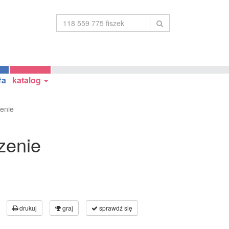
ła
katalog
enie
zenie
drukuj
graj
sprawdź się