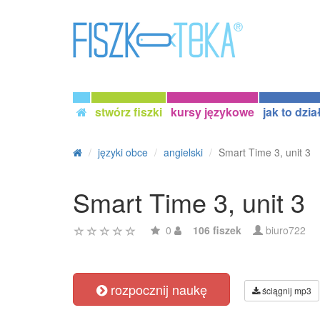
stwórz fiszki
kursy językowe
jak to dzia
języki obce
angielski
Smart Time 3, unit 3
Smart Time 3, unit 3
0
106 fiszek
biuro722
rozpocznij naukę
ściągnij mp3