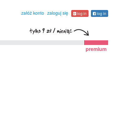
załóż konto
zaloguj się
log in
log in
premium