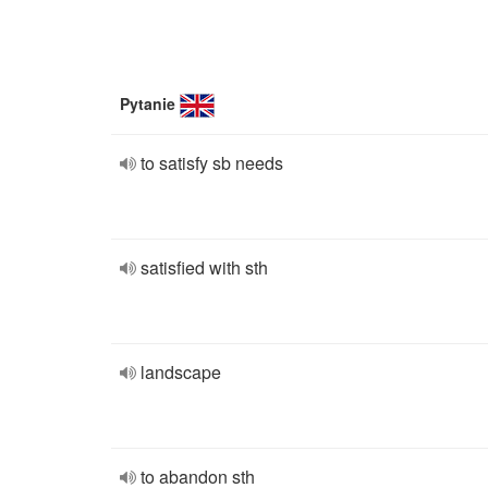
Pytanie
to satisfy sb needs
satisfied with sth
landscape
to abandon sth