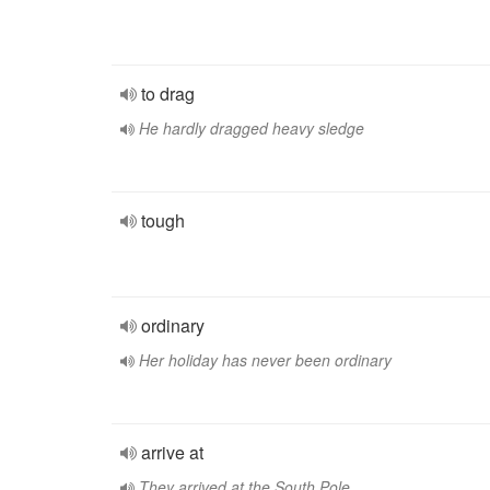
to drag
He hardly dragged heavy sledge
tough
ordinary
Her holiday has never been ordinary
arrive at
They arrived at the South Pole