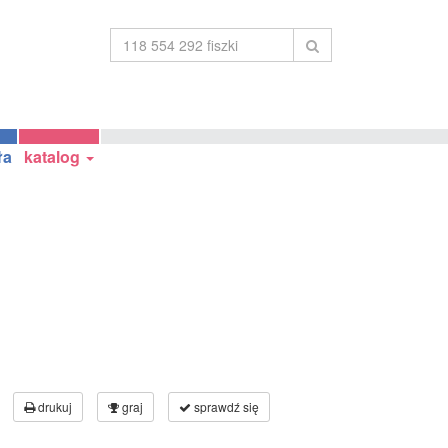
ła
katalog
drukuj
graj
sprawdź się