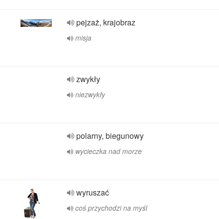
pejzaż, krajobraz
misja
zwykły
niezwykły
polarny, biegunowy
wycieczka nad morze
wyruszać
coś przychodzi na myśl