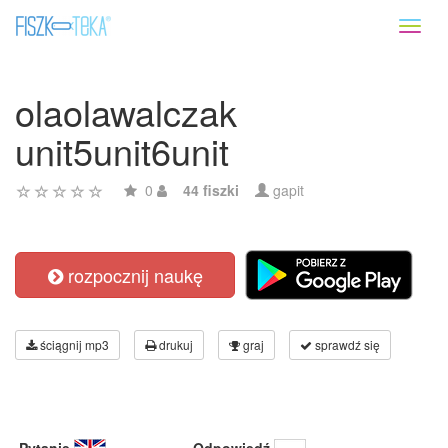
Toggl
naviga
olaolawalczak
unit5unit6unit
0
44 fiszki
gapit
rozpocznij naukę
ściągnij mp3
drukuj
graj
sprawdź się