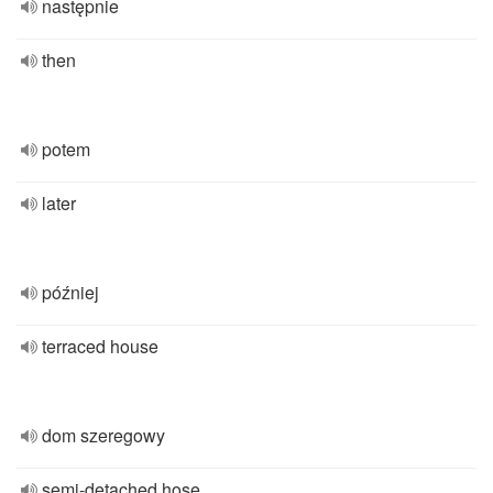
następnie
then
potem
later
później
terraced house
dom szeregowy
semi-detached hose