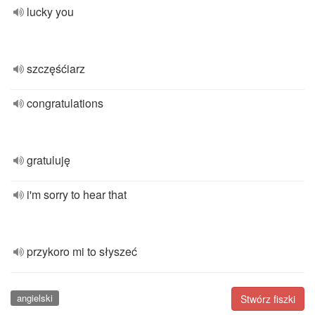
lucky you
szczęśćiarz
congratulations
gratuluję
i'm sorry to hear that
przykoro mi to słyszeć
angielski
Stwórz fiszki