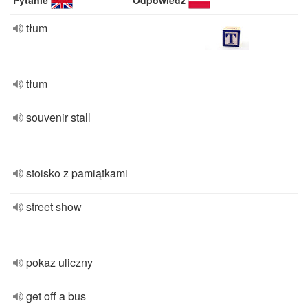
Pytanie
Odpowiedź
tłum
tłum
souvenir stall
stoisko z pamiątkami
street show
pokaz uliczny
get off a bus