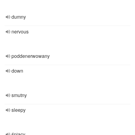
dumny
nervous
poddenerwowany
down
smutny
sleepy
śpiący