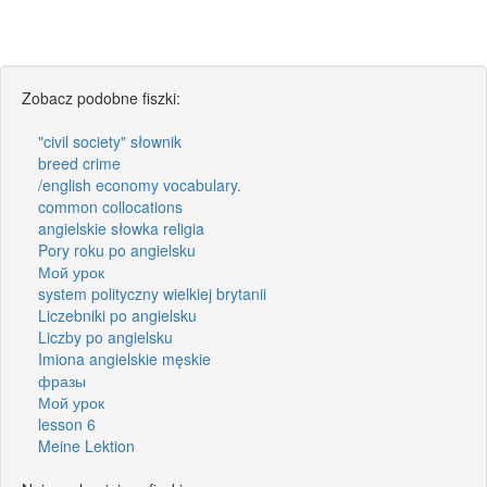
Zobacz podobne fiszki:
"civil society" słownik
breed crime
/english economy vocabulary.
common collocations
angielskie słowka religia
Pory roku po angielsku
Мой урок
system polityczny wielkiej brytanii
Liczebniki po angielsku
Liczby po angielsku
Imiona angielskie męskie
фразы
Мой урок
lesson 6
Meine Lektion