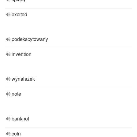
excited
podekscytowany
invention
wynalazek
note
banknot
coin