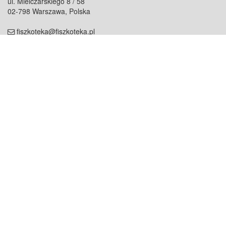
ul. Mielczarskiego 8 / 58
02-798 Warszawa, Polska
fiszkoteka@fiszkoteka.pl
NIP: 951 245 79 19
REGON: 369 727 696
Kontakt
O firmie
odezwij się do nas
o nas
współpraca
partnerzy
dla prasy
praca
staż
Oferty
blog
dla rodzin