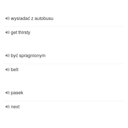
wysiadać z autobusu
get thirsty
być spragnionym
belt
pasek
next