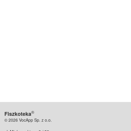
®
Fiszkoteka
© 2026 VocApp Sp. z o.o.