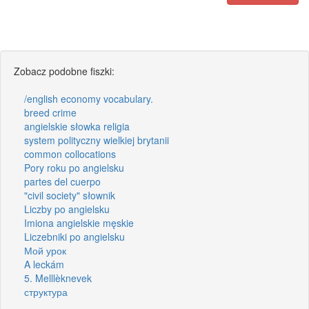
Zobacz podobne fiszki:
/english economy vocabulary.
breed crime
angielskie słowka religia
system polityczny wielkiej brytanii
common collocations
Pory roku po angielsku
partes del cuerpo
"civil society" słownik
Liczby po angielsku
Imiona angielskie męskie
Liczebniki po angielsku
Мой урок
A leckám
5. Melllèknevek
структура