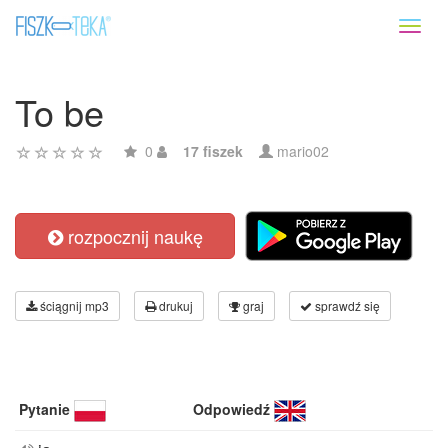
Toggl
naviga
To be
0
17 fiszek
mario02
rozpocznij naukę
ściągnij mp3
drukuj
graj
sprawdź się
Pytanie
Odpowiedź