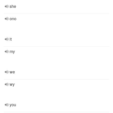
she
ono
it
my
we
wy
you