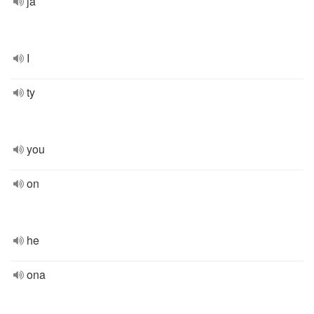
ja
I
ty
you
on
he
ona