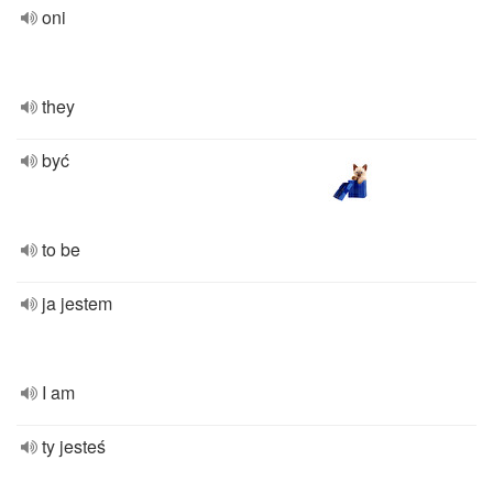
oni
they
być
to be
ja jestem
I am
ty jesteś