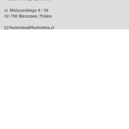
ul. Mielczarskiego 8 / 58
02-798 Warszawa, Polska
fiszkoteka@fiszkoteka.pl
NIP: 951 245 79 19
REGON: 369 727 696
Kontakt
O firmie
odezwij się do nas
o nas
współpraca
partnerzy
dla prasy
praca
staż
Oferty