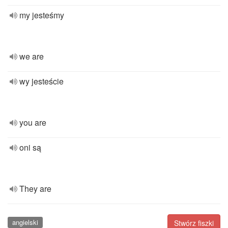
my jesteśmy
we are
wy jesteście
you are
oni są
They are
angielski
Stwórz fiszki