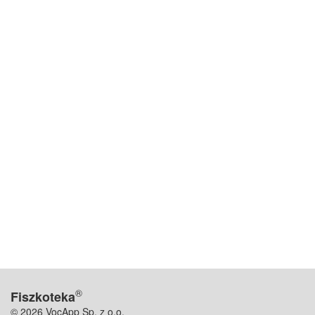
®
Fiszkoteka
© 2026 VocApp Sp. z o.o.