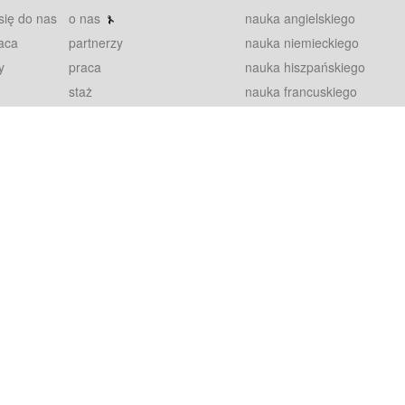
się do nas
o nas
nauka angielskiego
aca
partnerzy
nauka niemieckiego
y
praca
nauka hiszpańskiego
staż
nauka francuskiego
blog
nauka rosyjskiego
in
2000+ opinii
nauka norweskiego
petytorów
nauka szwedzkiego
Warunki
fiszki
100% gwarancja
sze pytania
najnowsze lekcje
regulamin
Extra
prywatność i ciasteczka
RODO
plugin
inansowany przez Unię Europejską ze środków Europejskiego Funduszu Rozwoju Regionalnego w ramach Programu Operacyjnego Int
z się więcej.