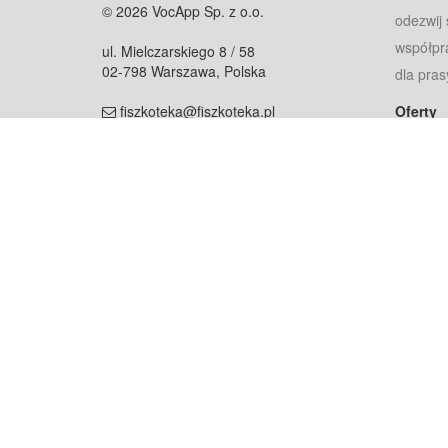
© 2026 VocApp Sp. z o.o.
odezwij 
współpr
ul. Mielczarskiego 8 / 58
02-798 Warszawa, Polska
dla pras
fiszkoteka@fiszkoteka.pl
Oferty
dla rodz
NIP: 951 245 79 19
dla kore
REGON: 369 727 696
Pomoc
Najczęst
Projekt współf
Rozwój.
Dowied