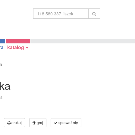
ła
katalog
a
ka
ts
drukuj
graj
sprawdź się