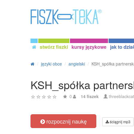
stwórz fiszki
kursy językowe
jak to dzia
języki obce
angielski
KSH_spółka partnersk
KSH_spółka partners
0
14 fiszek
threeblackca
rozpocznij naukę
ściągnij mp3