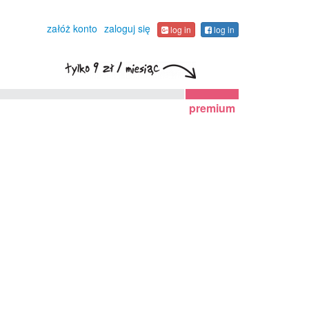
załóż konto
zaloguj się
log in
log in
premium