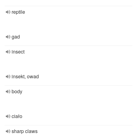
reptile
gad
insect
insekt, owad
body
ciało
sharp claws