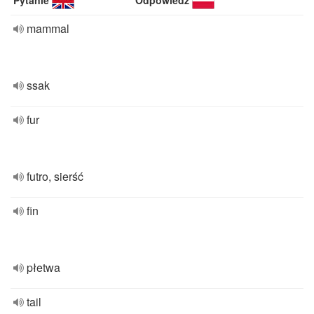
Pytanie
Odpowiedź
mammal
ssak
fur
futro, sierść
fin
płetwa
tail