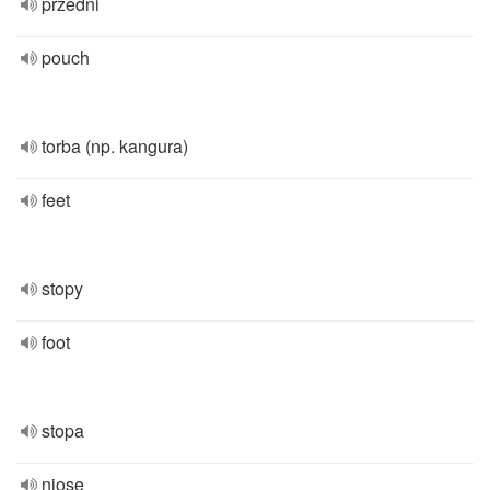
przedni
pouch
torba (np. kangura)
feet
stopy
foot
stopa
niose