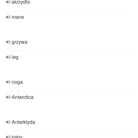
skrzydło
mane
grzywa
leg
noga
Antarctica
Antarktyda
baby