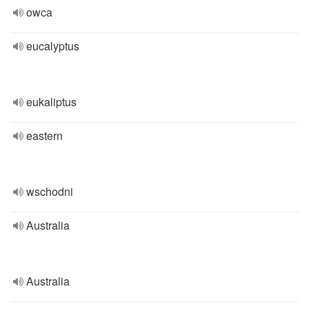
owca
eucalyptus
eukaliptus
eastern
wschodni
Australia
Australia