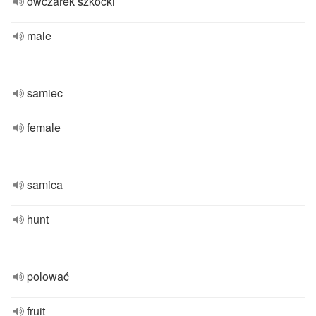
owczarek szkocki
male
samiec
female
samica
hunt
polować
fruit