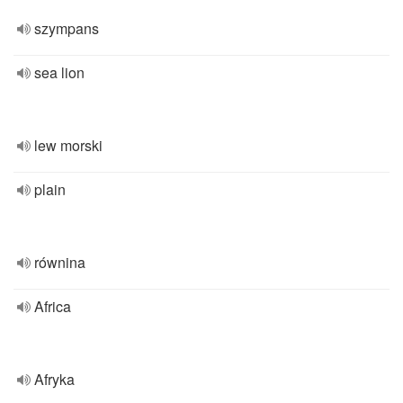
szympans
sea lion
lew morski
plain
równina
Africa
Afryka