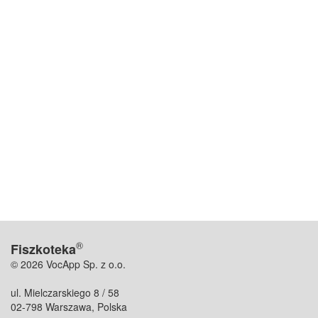
®
Fiszkoteka
© 2026 VocApp Sp. z o.o.
ul. Mielczarskiego 8 / 58
02-798 Warszawa, Polska