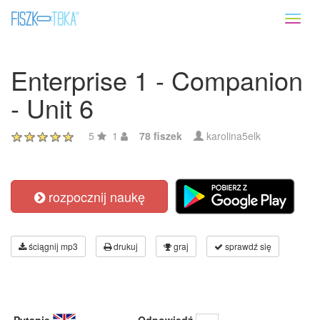
Toggl
naviga
Enterprise 1 - Companion
- Unit 6
5
1
78 fiszek
karolina5elk
rozpocznij naukę
ściągnij mp3
drukuj
graj
sprawdź się