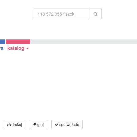
ła
katalog
drukuj
graj
sprawdź się