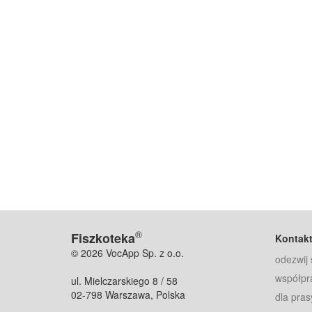
®
Fiszkoteka
Kontak
© 2026 VocApp Sp. z o.o.
odezwij 
współpr
ul. Mielczarskiego 8 / 58
02-798 Warszawa, Polska
dla pras