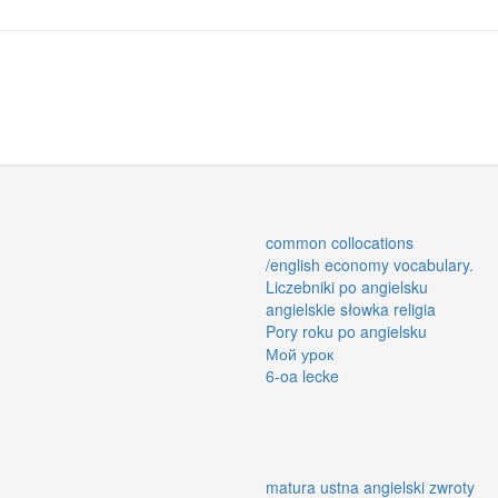
common collocations
/english economy vocabulary.
Liczebniki po angielsku
angielskie słowka religia
Pory roku po angielsku
Мой урок
6-oa lecke
matura ustna angielski zwroty