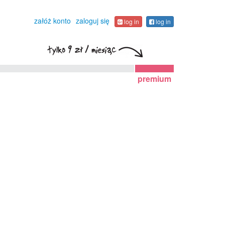
załóż konto
zaloguj się
log in
log in
premium