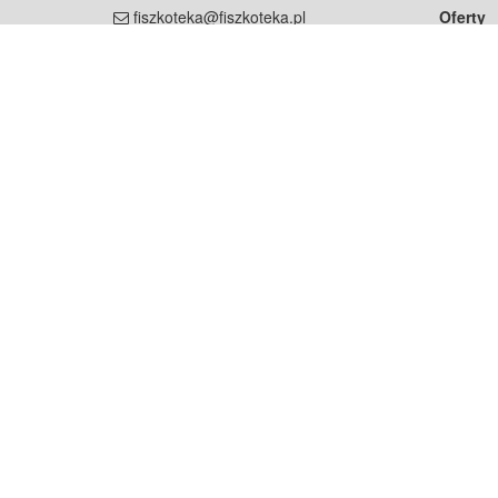
fiszkoteka@fiszkoteka.pl
Oferty
dla rodz
NIP: 951 245 79 19
dla kore
REGON: 369 727 696
Pomoc
Najczęst
Projekt współf
Rozwój.
Dowied
Strona korzysta z plików cookie w celu realizacji usług zgod