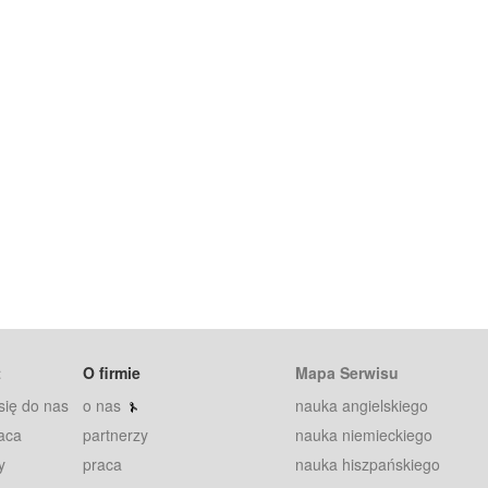
t
O firmie
Mapa Serwisu
się do nas
o nas
nauka angielskiego
aca
partnerzy
nauka niemieckiego
y
praca
nauka hiszpańskiego