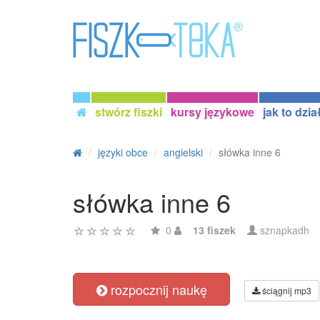
stwórz fiszki
kursy językowe
jak to dzia
języki obce
angielski
słówka inne 6
słówka inne 6
0
13 fiszek
sznapkadh
rozpocznij naukę
ściągnij mp3