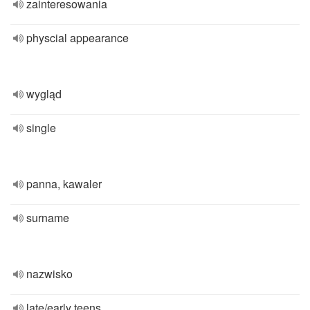
zainteresowania
physcial appearance
wygląd
single
panna, kawaler
surname
nazwisko
late/early teens