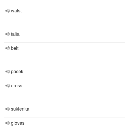
waist
talia
belt
pasek
dress
sukienka
gloves