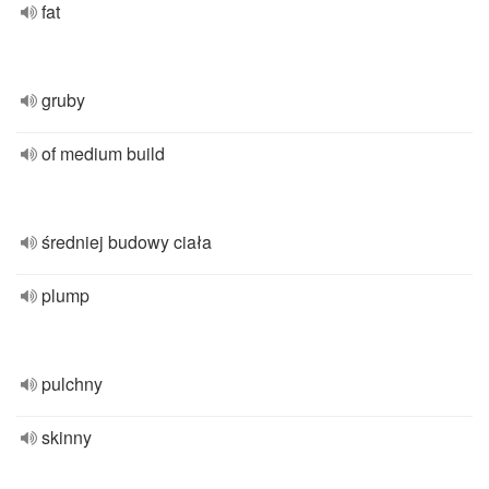
fat
gruby
of medium build
średniej budowy ciała
plump
pulchny
skinny