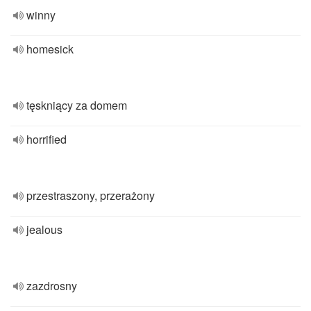
winny
homesick
tęskniący za domem
horrified
przestraszony, przerażony
jealous
zazdrosny