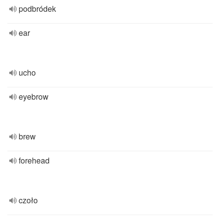
podbródek
ear
ucho
eyebrow
brew
forehead
czoło