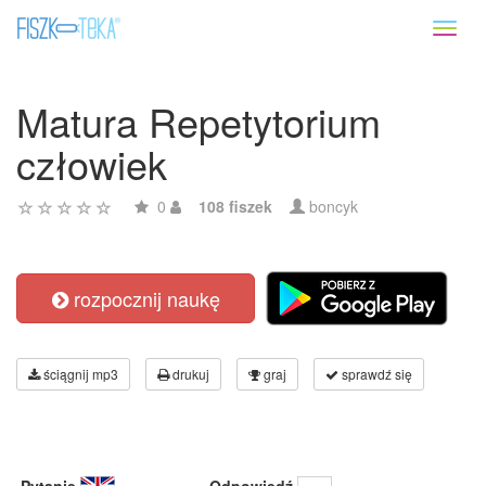
Toggl
naviga
Matura Repetytorium
człowiek
0
108 fiszek
boncyk
rozpocznij naukę
ściągnij mp3
drukuj
graj
sprawdź się