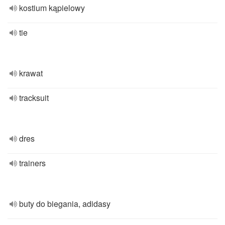
kostium kąpielowy
tie
krawat
tracksuit
dres
trainers
buty do biegania, adidasy