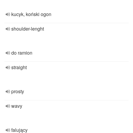
kucyk, koński ogon
shoulder-lenght
do ramion
straight
prosty
wavy
falujący