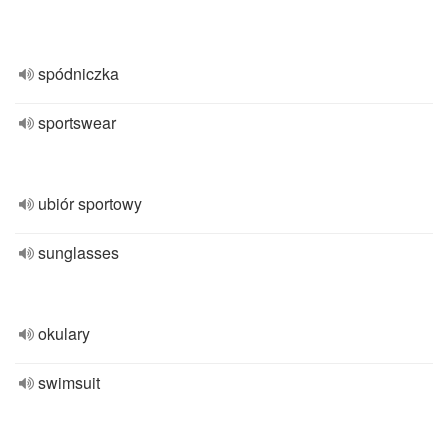
spódniczka
sportswear
ubiór sportowy
sunglasses
okulary
swimsuit