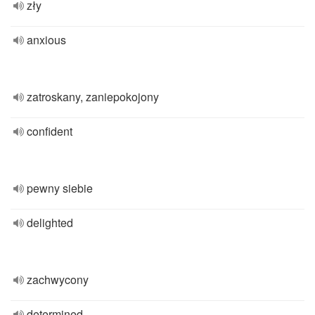
zły
anxious
zatroskany, zaniepokojony
confident
pewny siebie
delighted
zachwycony
determined