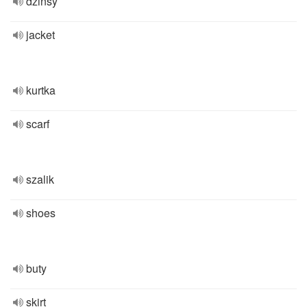
dżinsy
jacket
kurtka
scarf
szalik
shoes
buty
skirt