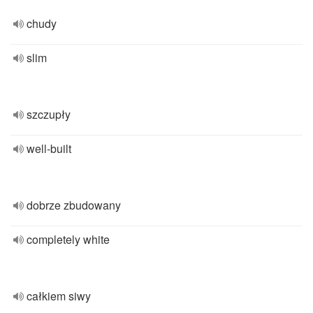
chudy
slim
szczupły
well-built
dobrze zbudowany
completely white
całkiem siwy