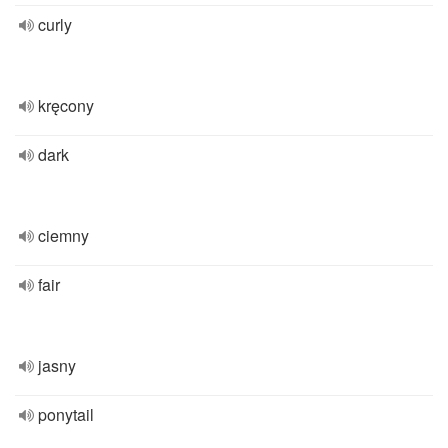
curly
kręcony
dark
ciemny
fair
jasny
ponytail