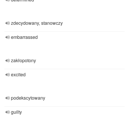
zdecydowany, stanowczy
embarrassed
zakłopotony
excited
podekscytowany
guilty