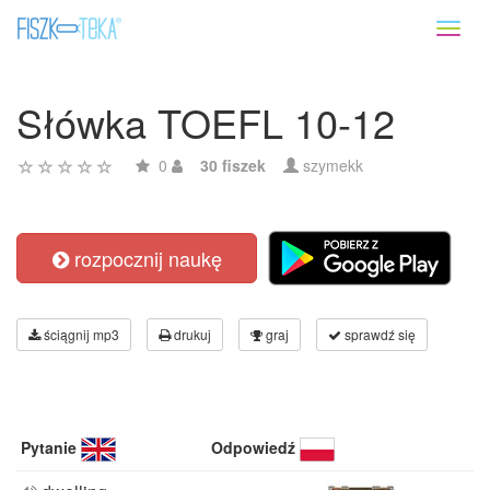
Toggl
naviga
Słówka TOEFL 10-12
0
30 fiszek
szymekk
rozpocznij naukę
ściągnij mp3
drukuj
graj
sprawdź się
Pytanie
Odpowiedź