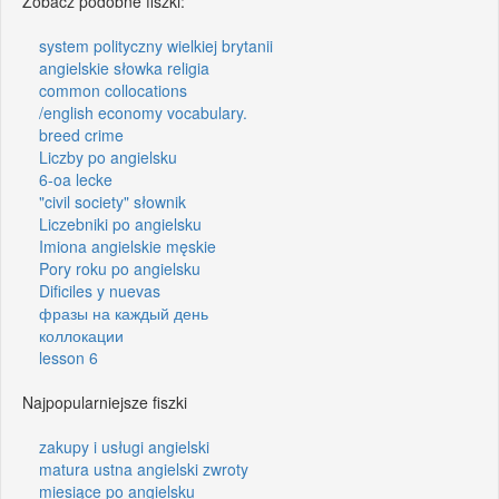
Zobacz podobne fiszki:
system polityczny wielkiej brytanii
angielskie słowka religia
common collocations
/english economy vocabulary.
breed crime
Liczby po angielsku
6-oa lecke
"civil society" słownik
Liczebniki po angielsku
Imiona angielskie męskie
Pory roku po angielsku
Dificiles y nuevas
фразы на каждый день
коллокации
lesson 6
Najpopularniejsze fiszki
zakupy i usługi angielski
matura ustna angielski zwroty
miesiące po angielsku