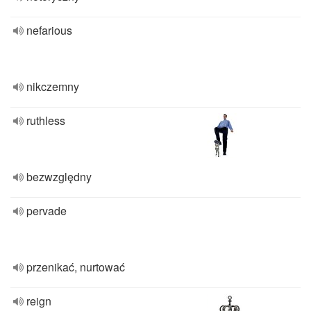
nefarious
nikczemny
ruthless
bezwzględny
pervade
przenikać, nurtować
reign