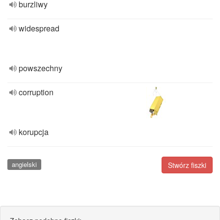
burzliwy
widespread
powszechny
corruption
korupcja
angielski
Stwórz fiszki