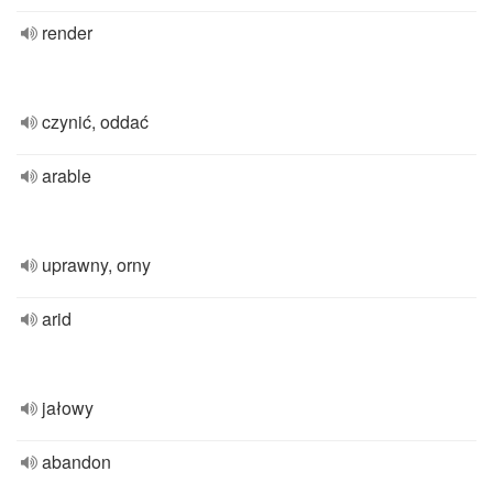
render
czynić, oddać
arable
uprawny, orny
arid
jałowy
abandon