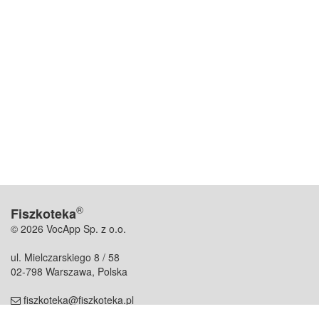
®
Fiszkoteka
© 2026 VocApp Sp. z o.o.
ul. Mielczarskiego 8 / 58
02-798 Warszawa, Polska
fiszkoteka@fiszkoteka.pl