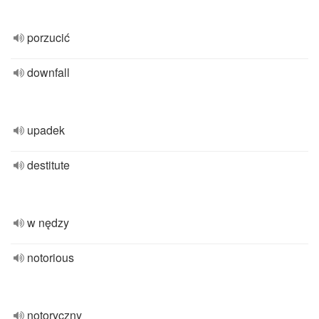
porzucić
downfall
upadek
destitute
w nędzy
notorious
notoryczny