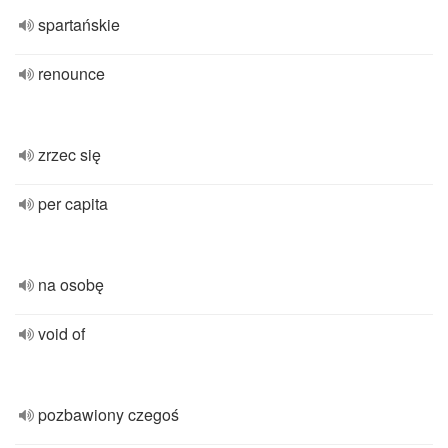
spartańskie
renounce
zrzec się
per capita
na osobę
void of
pozbawiony czegoś