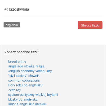
brzoskwinia
angielski
Stwórz fiszki
Zobacz podobne fiszki:
breed crime
angielskie słowka religia
/english economy vocabulary.
"civil society" słownik
common collocations
Pory roku po angielsku
летс гоу
system polityczny wielkiej brytanii
Liczby po angielsku
Imiona angielskie męskie