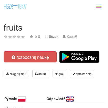
Toggl
naviga
fruits
0
11 fiszek
KubaR
rozpocznij naukę
ściągnij mp3
drukuj
graj
sprawdź się
Pytanie
Odpowiedź