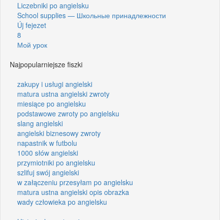
Liczebniki po angielsku
School supplies — Школьные принадлежности
Új fejezet
8
Мой урок
Najpopularniejsze fiszki
zakupy i usługi angielski
matura ustna angielski zwroty
miesiące po angielsku
podstawowe zwroty po angielsku
slang angielski
angielski biznesowy zwroty
napastnik w futbolu
1000 słów angielski
przymiotniki po angielsku
szlifuj swój angielski
w załączeniu przesyłam po angielsku
matura ustna angielski opis obrazka
wady człowieka po angielsku