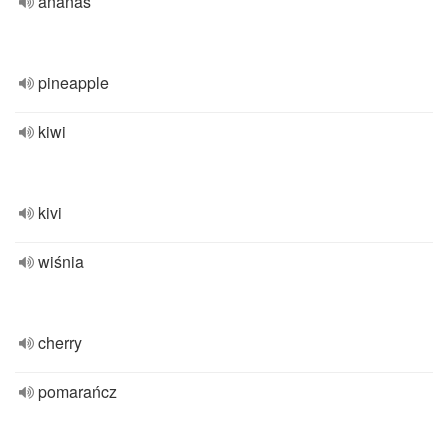
ananas
pineapple
kiwi
kivi
wiśnia
cherry
pomarańcz