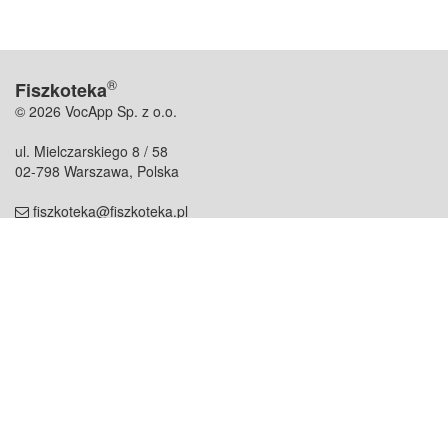
®
Fiszkoteka
© 2026 VocApp Sp. z o.o.
ul. Mielczarskiego 8 / 58
02-798 Warszawa, Polska
fiszkoteka@fiszkoteka.pl
NIP: 951 245 79 19
REGON: 369 727 696
Kontakt
O firmie