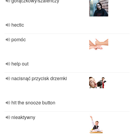
gorączkowy/szaleńczy
hectic
pomóc
help out
nacisnąć przycisk drzemki
hit the snooze button
nieaktywny