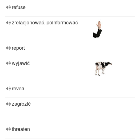
refuse
zrelacjonować, poinformować
report
wyjawić
reveal
zagrozić
threaten