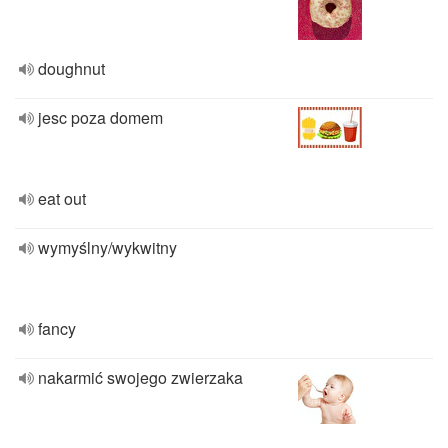
doughnut
jesc poza domem
eat out
wymyślny/wykwitny
fancy
nakarmić swojego zwierzaka