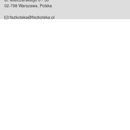
02-798 Warszawa, Polska
fiszkoteka@fiszkoteka.pl
NIP: 951 245 79 19
REGON: 369 727 696
Kontakt
O firmie
odezwij się do nas
o nas
współpraca
partnerzy
dla prasy
praca
staż
Oferty
blog
dla rodzin