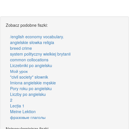
Zobacz podobne fiszki:
/english economy vocabulary.
angielskie słowka religia
breed crime
system polityczny wielkiej brytanii
common collocations
Liczebniki po angielsku
Мой урок
"civil society" słownik
Imiona angielskie męskie
Pory roku po angielsku
Liczby po angielsku
2
Lecția 1
Meine Lektion
фразовые глаголы
Najpopularniejsze fiszki