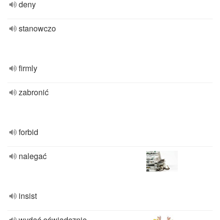
deny
stanowczo
firmly
zabronić
forbid
nalegać
insist
wydać oświadcznie