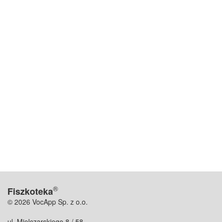
®
Fiszkoteka
© 2026 VocApp Sp. z o.o.
ul. Mielczarskiego 8 / 58