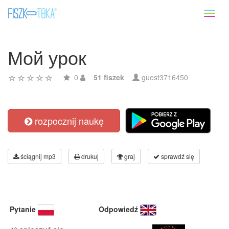
Toggl
naviga
Мой урок
0
51 fiszek
guest3716450
rozpocznij naukę
ściągnij mp3
drukuj
graj
sprawdź się
Pytanie
Odpowiedź