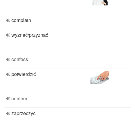
complain
wyznać/przyznać
confess
potwierdzić
confirm
zaprzeczyć