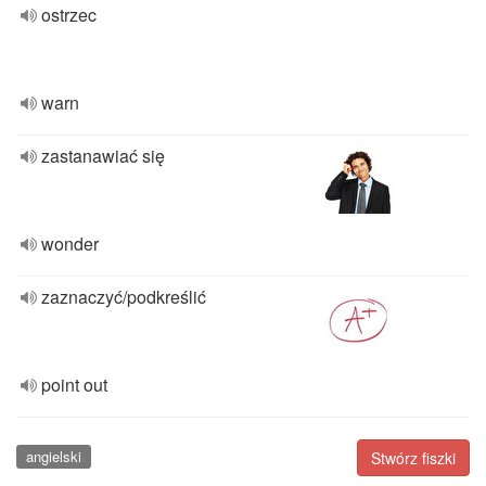
ostrzec
warn
zastanawiać się
wonder
zaznaczyć/podkreślić
point out
angielski
Stwórz fiszki