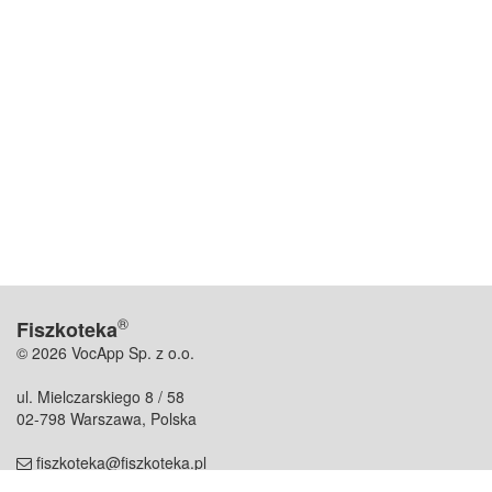
®
Fiszkoteka
© 2026 VocApp Sp. z o.o.
ul. Mielczarskiego 8 / 58
02-798 Warszawa, Polska
fiszkoteka@fiszkoteka.pl