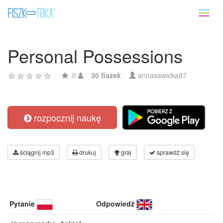
Toggl
naviga
Personal Possessions
0
30 fiszek
annasawicka87
rozpocznij naukę
ściągnij mp3
drukuj
graj
sprawdź się
Pytanie
Odpowiedź