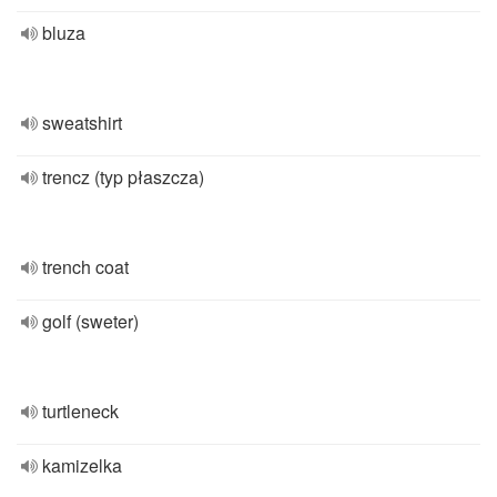
bluza
sweatshirt
trencz (typ płaszcza)
trench coat
golf (sweter)
turtleneck
kamizelka