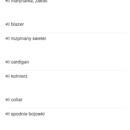
marynarka, żakiet
blazer
rozpinany sweter
cardigan
kołnierz
collar
spodnie bojowki