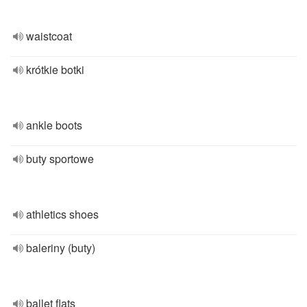
waistcoat
krótkie botki
ankle boots
buty sportowe
athletics shoes
baleriny (buty)
ballet flats