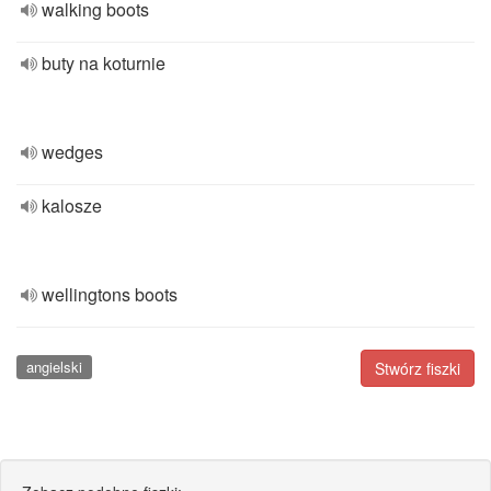
walking boots
buty na koturnie
wedges
kalosze
wellingtons boots
angielski
Stwórz fiszki