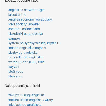
Zobacz podobne fiszki:
angielskie słowka religia
breed crime
/english economy vocabulary.
"civil society" słownik
common collocations
Liczebniki po angielsku
рандом
system polityczny wielkiej brytanii
Imiona angielskie męskie
Liczby po angielsku
Pory roku po angielsku
words(2) on 10 Jul, 2026
hayvan
Мой урок
Мой урок
Najpopularniejsze fiszki
zakupy i usługi angielski
matura ustna angielski zwroty
miesiące po angielsku