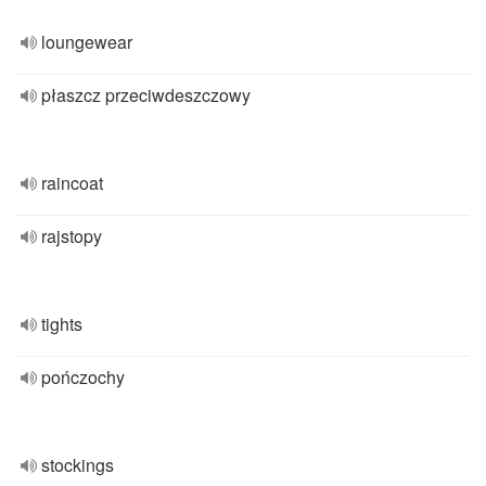
loungewear
płaszcz przeciwdeszczowy
raincoat
rajstopy
tights
pończochy
stockings