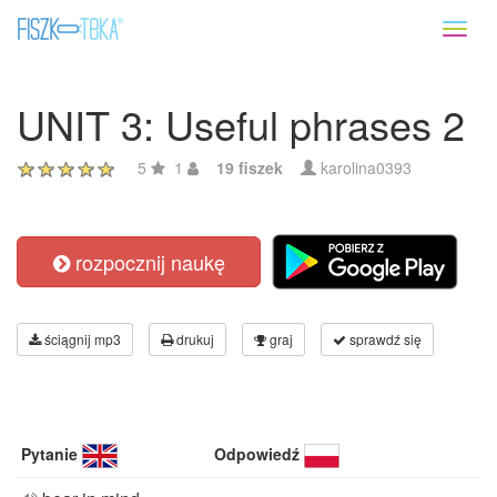
Toggl
naviga
UNIT 3: Useful phrases 2
5
1
19 fiszek
karolina0393
rozpocznij naukę
ściągnij mp3
drukuj
graj
sprawdź się
Pytanie
Odpowiedź