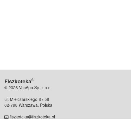
®
Fiszkoteka
© 2026 VocApp Sp. z o.o.
ul. Mielczarskiego 8 / 58
02-798 Warszawa, Polska
fiszkoteka@fiszkoteka.pl
NIP: 951 245 79 19