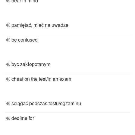
bear in mind
pamiętać, mieć na uwadze
be confused
byc zakłopotanym
cheat on the test/in an exam
ściągać podczas testu/egzaminu
dedline for