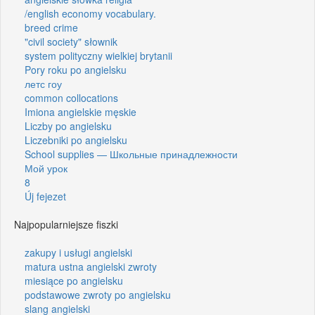
/english economy vocabulary.
breed crime
"civil society" słownik
system polityczny wielkiej brytanii
Pory roku po angielsku
летс гоу
common collocations
Imiona angielskie męskie
Liczby po angielsku
Liczebniki po angielsku
School supplies — Школьные принадлежности
Мой урок
8
Új fejezet
Najpopularniejsze fiszki
zakupy i usługi angielski
matura ustna angielski zwroty
miesiące po angielsku
podstawowe zwroty po angielsku
slang angielski