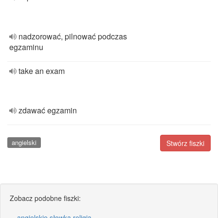
nadzorować, pilnować podczas
egzaminu
take an exam
zdawać egzamin
angielski
Stwórz fiszki
Zobacz podobne fiszki:
angielskie słowka religia