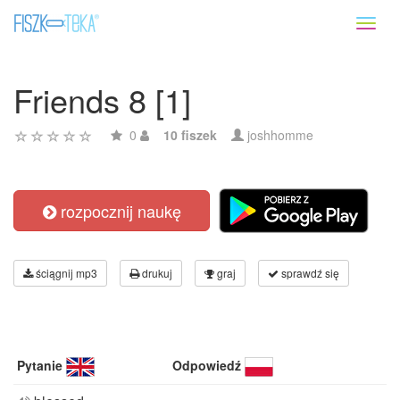
Toggl
naviga
Friends 8 [1]
0
10 fiszek
joshhomme
rozpocznij naukę
ściągnij mp3
drukuj
graj
sprawdź się
Pytanie
Odpowiedź