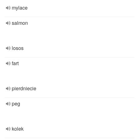
mylace
salmon
losos
fart
pierdniecie
peg
kolek