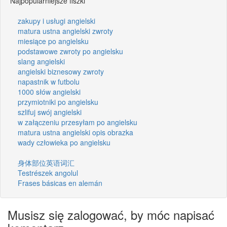
Najpopularniejsze fiszki
zakupy i usługi angielski
matura ustna angielski zwroty
miesiące po angielsku
podstawowe zwroty po angielsku
slang angielski
angielski biznesowy zwroty
napastnik w futbolu
1000 słów angielski
przymiotniki po angielsku
szlifuj swój angielski
w załączeniu przesyłam po angielsku
matura ustna angielski opis obrazka
wady człowieka po angielsku
身体部位英语词汇
Testrészek angolul
Frases básicas en alemán
Musisz się zalogować, by móc napisać