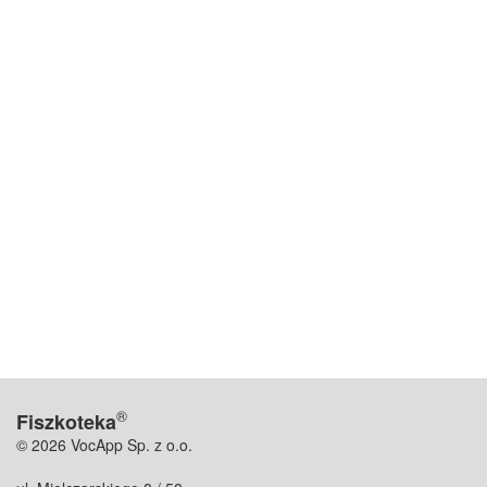
®
Fiszkoteka
© 2026 VocApp Sp. z o.o.