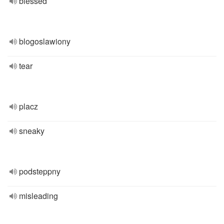
blessed
blogoslawiony
tear
placz
sneaky
podsteppny
misleading