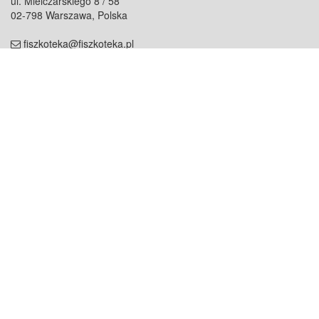
ul. Mielczarskiego 8 / 58
02-798 Warszawa, Polska
fiszkoteka@fiszkoteka.pl
NIP: 951 245 79 19
REGON: 369 727 696
Kontakt
O firmie
odezwij się do nas
o nas
współpraca
partnerzy
dla prasy
praca
staż
Oferty
blog
dla rodzin