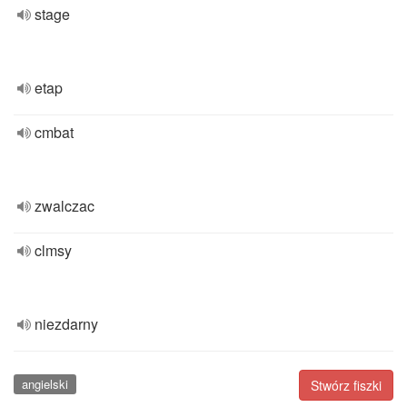
stage
etap
cmbat
zwalczac
clmsy
niezdarny
angielski
Stwórz fiszki