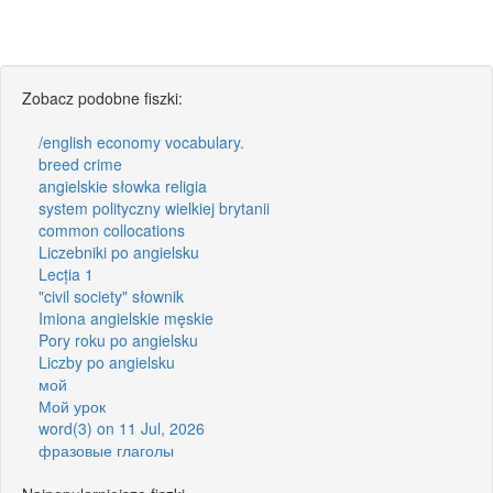
Zobacz podobne fiszki:
/english economy vocabulary.
breed crime
angielskie słowka religia
system polityczny wielkiej brytanii
common collocations
Liczebniki po angielsku
Lecția 1
"civil society" słownik
Imiona angielskie męskie
Pory roku po angielsku
Liczby po angielsku
мой
Мой урок
word(3) on 11 Jul, 2026
фразовые глаголы