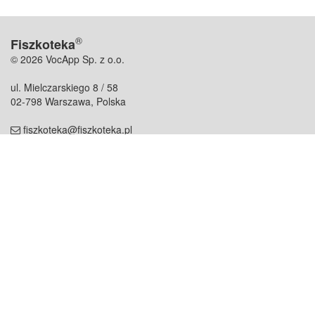
®
Fiszkoteka
© 2026 VocApp Sp. z o.o.
ul. Mielczarskiego 8 / 58
02-798 Warszawa, Polska
fiszkoteka@fiszkoteka.pl
NIP: 951 245 79 19
REGON: 369 727 696
Kontakt
O firmie
odezwij się do nas
o nas