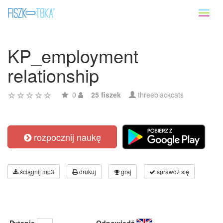
Toggl
naviga
KP_employment
relationship
0
25 fiszek
threeblackcats
rozpocznij naukę
ściągnij mp3
drukuj
graj
sprawdź się