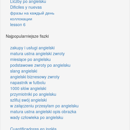
Liczby po angielsku
Dificiles y nuevas
фразы на каждый день
коллокации
lesson 6
Najpopularniejsze fiszki
zakupy i usługi angielski
matura ustna angielski zwroty
miesiące po angielsku
podstawowe zwroty po angielsku
slang angielski
angielski biznesowy zwroty
napastnik w futbolu
1000 słów angielski
przymiotniki po angielsku
szlifuj swój angielski
w załączeniu przesyłam po angielsku
matura ustna angielski opis obrazka
wady człowieka po angielsku
Cuantificadores en inglés