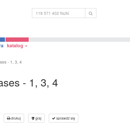
ła
katalog
ses - 1, 3, 4
ses - 1, 3, 4
drukuj
graj
sprawdź się