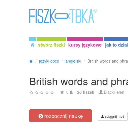
stwórz fiszki
kursy językowe
jak to dzia
języki obce
angielski
British words and phra
British words and phra
0
20 fiszek
BlackHelen
rozpocznij naukę
ściągnij mp3