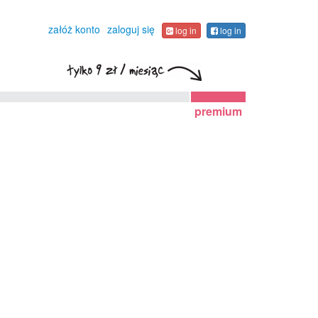
załóż konto
zaloguj się
log in
log in
premium