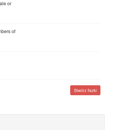
ale or
mbers of
Stwórz fiszki