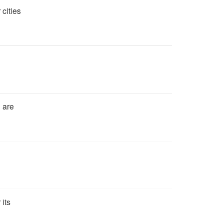
 cities
d are
 its