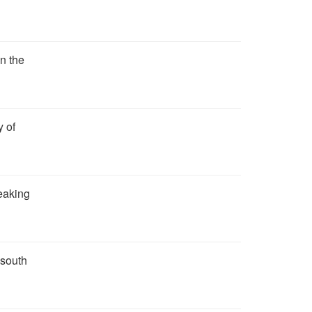
n the
y of
eaking
 south