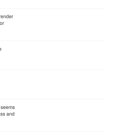
rrender
or
e
h seems
ass and