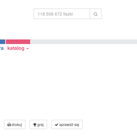
ła
katalog
drukuj
graj
sprawdź się