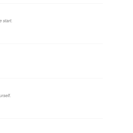
 start.
urself.