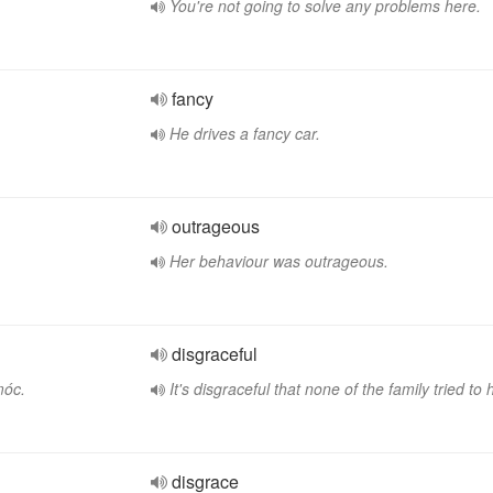
You're not going to solve any problems here.
fancy
He drives a fancy car.
outrageous
Her behaviour was outrageous.
disgraceful
móc.
It's disgraceful that none of the family tried to 
disgrace