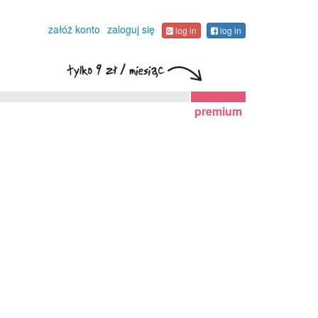
załóż konto
zaloguj się
log in
log in
premium