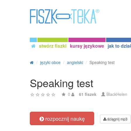
stwórz fiszki
kursy językowe
jak to dzia
języki obce
angielski
Speaking test
Speaking test
0
61 fiszek
BlackHelen
rozpocznij naukę
ściągnij mp3