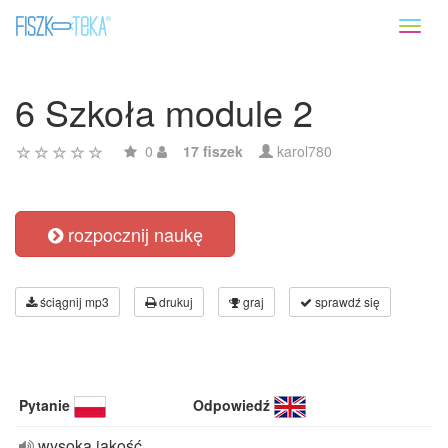
Toggl
naviga
6 Szkoła module 2
0
17 fiszek
karol780
rozpocznij naukę
ściągnij mp3
drukuj
graj
sprawdź się
Pytanie
Odpowiedź
wysoka jakość