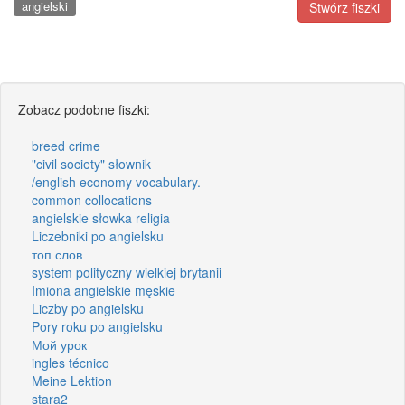
angielski
Stwórz fiszki
Zobacz podobne fiszki:
breed crime
"civil society" słownik
/english economy vocabulary.
common collocations
angielskie słowka religia
Liczebniki po angielsku
топ слов
system polityczny wielkiej brytanii
Imiona angielskie męskie
Liczby po angielsku
Pory roku po angielsku
Мой урок
ingles técnico
Meine Lektion
stara2