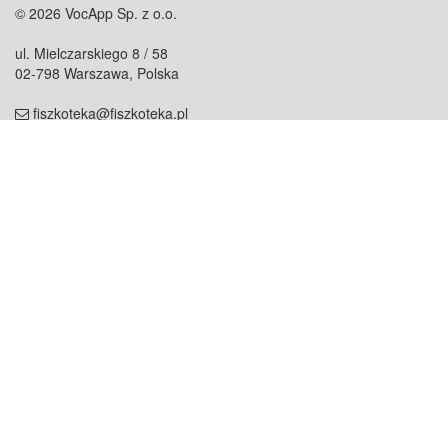
© 2026 VocApp Sp. z o.o.
ul. Mielczarskiego 8 / 58
02-798 Warszawa, Polska
fiszkoteka@fiszkoteka.pl
NIP: 951 245 79 19
REGON: 369 727 696
Kontakt
O firmie
odezwij się do nas
o nas
współpraca
partnerzy
dla prasy
praca