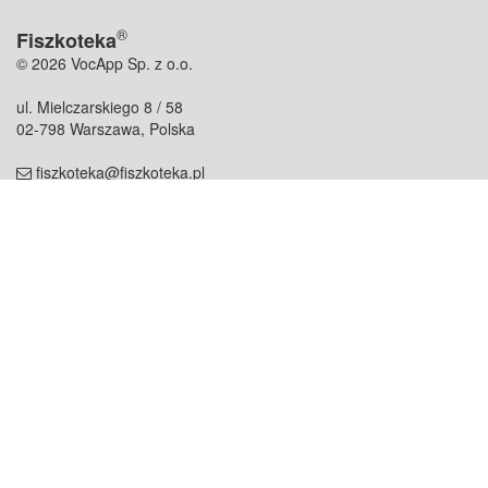
®
Fiszkoteka
© 2026 VocApp Sp. z o.o.
ul. Mielczarskiego 8 / 58
02-798 Warszawa, Polska
fiszkoteka@fiszkoteka.pl
NIP: 951 245 79 19
REGON: 369 727 696
Kontakt
O firmie
odezwij się do nas
o nas
współpraca
partnerzy