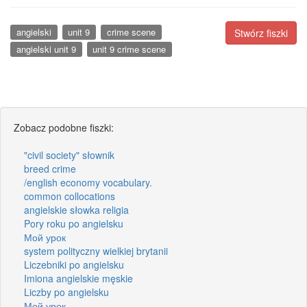
angielski
unit 9
crime scene
Stwórz fiszki
angielski unit 9
unit 9 crime scene
Zobacz podobne fiszki:
"civil society" słownik
breed crime
/english economy vocabulary.
common collocations
angielskie słowka religia
Pory roku po angielsku
Мой урок
system polityczny wielkiej brytanii
Liczebniki po angielsku
Imiona angielskie męskie
Liczby po angielsku
Мой урок