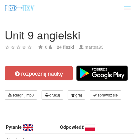
Toggl
naviga
Unit 9 angielski
0
24 fiszki
martea93
rozpocznij naukę
ściągnij mp3
drukuj
graj
sprawdź się
Pytanie
Odpowiedź