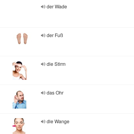
der Wade
der Fuß
die Stirm
das Ohr
die Wange