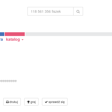
ła
katalog
eeeeeeeee
drukuj
graj
sprawdź się