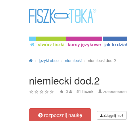
stwórz fiszki
kursy językowe
jak to dzia
języki obce
niemiecki
niemiecki dod.2
niemiecki dod.2
0
51 fiszek
zoeeeeeeee
rozpocznij naukę
ściągnij mp3