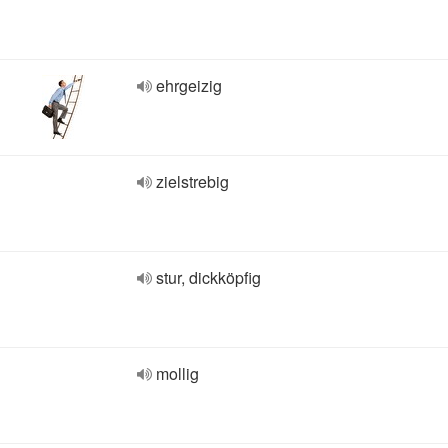
ehrgeizig
zielstrebig
stur, dickköpfig
mollig