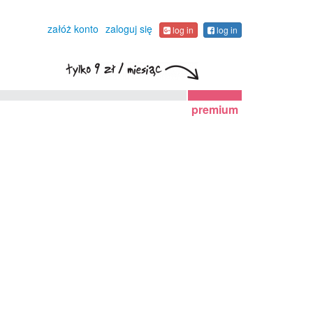
załóż konto
zaloguj się
log in
log in
premium