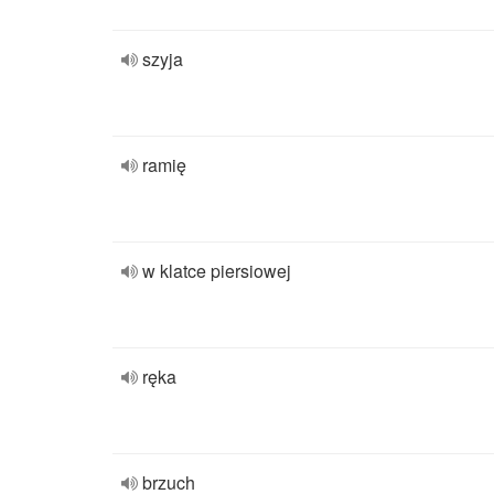
szyja
ramię
w klatce piersiowej
ręka
brzuch