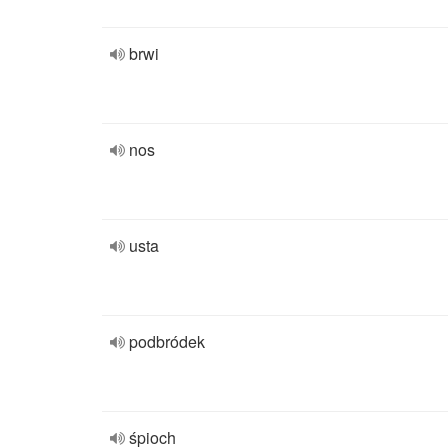
brwi
nos
usta
podbródek
śpioch