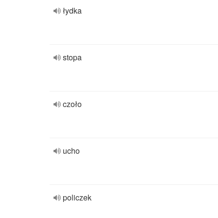
łydka
stopa
czoło
ucho
policzek