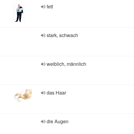
fett
stark, schwach
weiblich, männlich
das Haar
die Augen