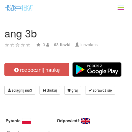
Toggl
naviga
ang 3b
0
63 fiszki
luczakmk
rozpocznij naukę
ściągnij mp3
drukuj
graj
sprawdź się
Pytanie
Odpowiedź