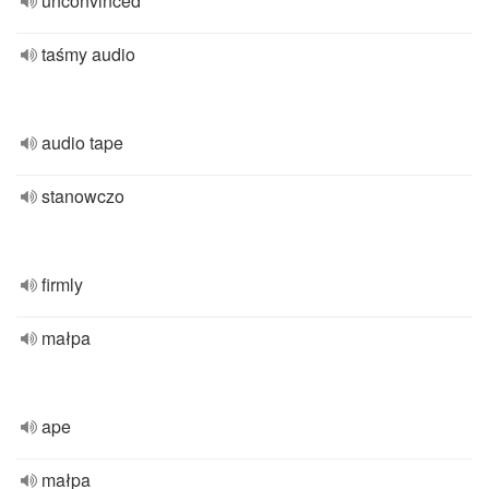
unconvinced
taśmy audio
audio tape
stanowczo
firmly
małpa
ape
małpa