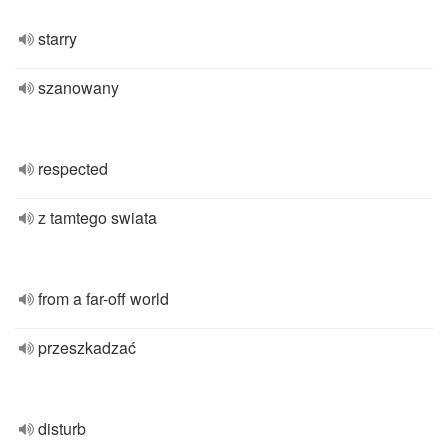
starry
szanowany
respected
z tamtego swiata
from a far-off world
przeszkadzać
disturb