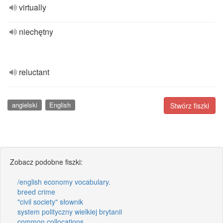
virtually
niechętny
reluctant
angielski
English
Stwórz fiszki
Zobacz podobne fiszki:
/english economy vocabulary.
breed crime
"civil society" słownik
system polityczny wielkiej brytanii
common collocations