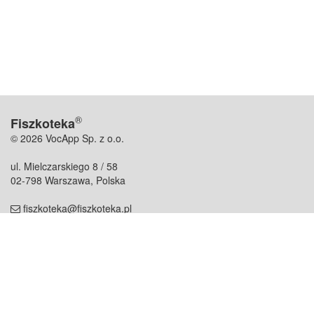
®
Fiszkoteka
© 2026 VocApp Sp. z o.o.
ul. Mielczarskiego 8 / 58
02-798 Warszawa, Polska
fiszkoteka@fiszkoteka.pl
NIP: 951 245 79 19
REGON: 369 727 696