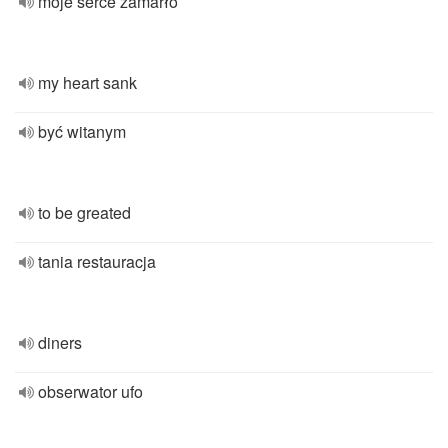
moje serce zamarło
my heart sank
być witanym
to be greated
tania restauracja
diners
obserwator ufo