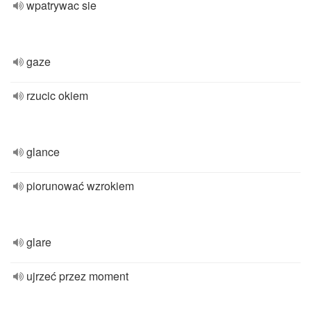
wpatrywac sie
gaze
rzucic okiem
glance
piorunować wzrokiem
glare
ujrzeć przez moment