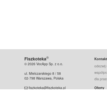
®
Fiszkoteka
Kontak
© 2026 VocApp Sp. z o.o.
odezwij 
współpr
ul. Mielczarskiego 8 / 58
02-798 Warszawa, Polska
dla pras
fiszkoteka@fiszkoteka.pl
Oferty
dla rodz
NIP: 951 245 79 19
dla kore
REGON: 369 727 696