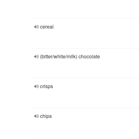
cereal
(bitter/white/milk) chocolate
crisps
chips