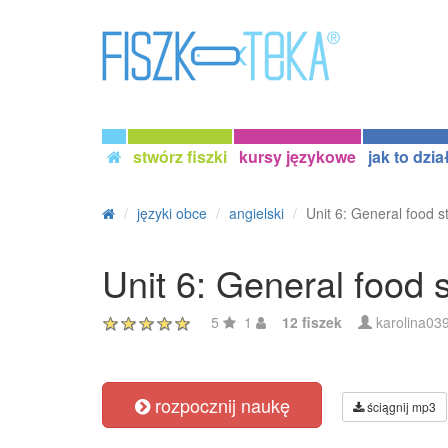
stwórz fiszki
kursy językowe
jak to dzia
języki obce
angielski
Unit 6: General food s
Unit 6: General food s
5
1
12 fiszek
karolina03
rozpocznij naukę
ściągnij mp3