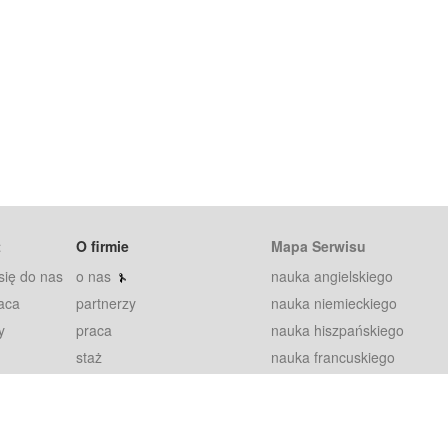
t
O firmie
Mapa Serwisu
się do nas
o nas
nauka angielskiego
aca
partnerzy
nauka niemieckiego
y
praca
nauka hiszpańskiego
staż
nauka francuskiego
blog
nauka rosyjskiego
in
2000+ opinii
nauka norweskiego
petytorów
nauka szwedzkiego