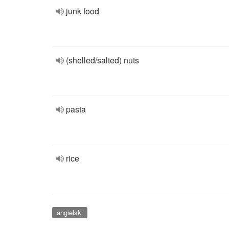
junk food
(shelled/salted) nuts
pasta
rice
angielski