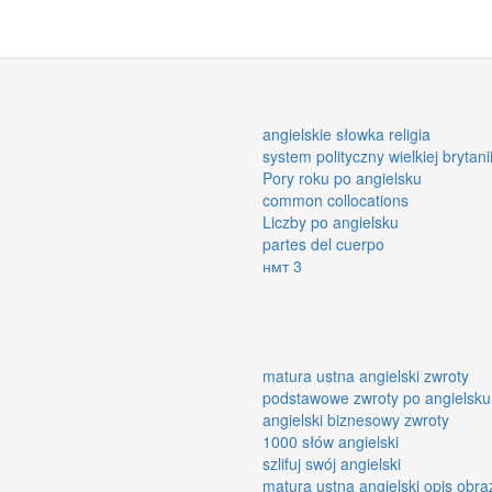
angielskie słowka religia
system polityczny wielkiej brytani
Pory roku po angielsku
common collocations
Liczby po angielsku
partes del cuerpo
нмт 3
matura ustna angielski zwroty
podstawowe zwroty po angielsku
angielski biznesowy zwroty
1000 słów angielski
szlifuj swój angielski
matura ustna angielski opis obra