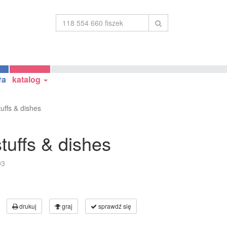
ła
katalog
tuffs & dishes
tuffs & dishes
93
drukuj
graj
sprawdź się