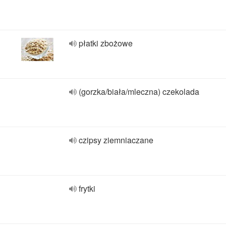
płatki zbożowe
(gorzka/biała/mleczna) czekolada
czipsy ziemniaczane
frytki