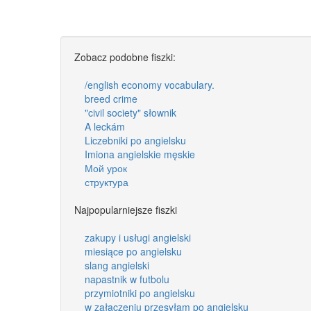
Zobacz podobne fiszki:
/english economy vocabulary.
breed crime
"civil society" słownik
A leckám
Liczebniki po angielsku
Imiona angielskie męskie
Мой урок
структура
Najpopularniejsze fiszki
zakupy i usługi angielski
miesiące po angielsku
slang angielski
napastnik w futbolu
przymiotniki po angielsku
w załączeniu przesyłam po angielsku