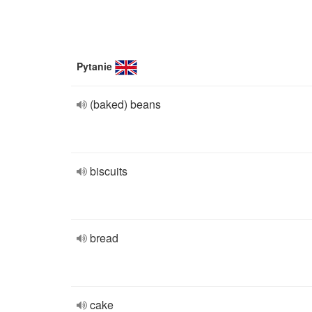
Pytanie
(baked) beans
biscuits
bread
cake