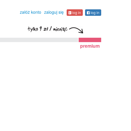
załóż konto
zaloguj się
log in
log in
premium