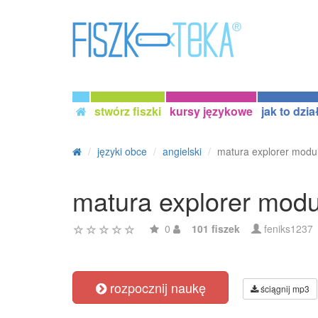
stwórz fiszki
kursy językowe
jak to dzia
języki obce
angielski
matura explorer modu
matura explorer modu
0
101 fiszek
feniks1237
rozpocznij naukę
ściągnij mp3