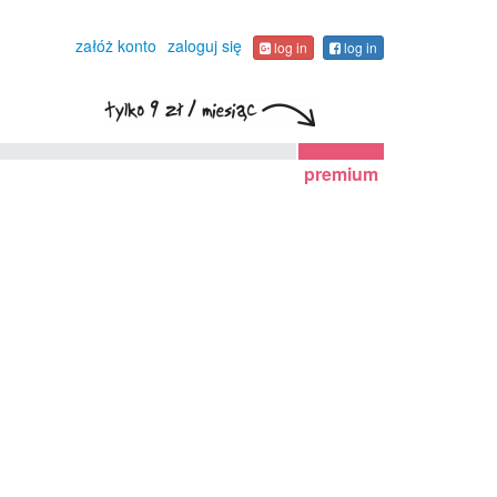
załóż konto
zaloguj się
log in
log in
premium