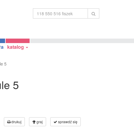
ła
katalog
le 5
le 5
drukuj
graj
sprawdź się