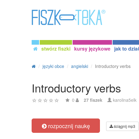
stwórz fiszki
kursy językowe
jak to dzia
języki obce
angielski
Introductory verbs
Introductory verbs
0
27 fiszek
karolina5elk
rozpocznij naukę
ściągnij mp3