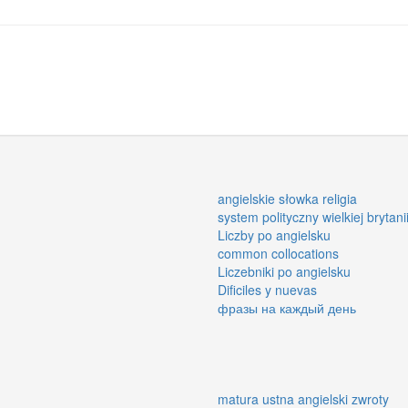
angielskie słowka religia
system polityczny wielkiej brytani
Liczby po angielsku
common collocations
Liczebniki po angielsku
Dificiles y nuevas
фразы на каждый день
matura ustna angielski zwroty