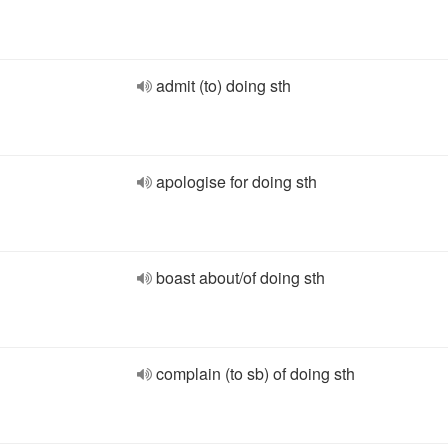
admit (to) doing sth
apologise for doing sth
boast about/of doing sth
complain (to sb) of doing sth