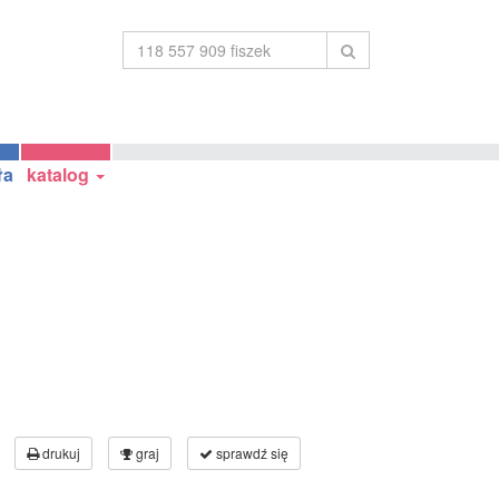
ła
katalog
drukuj
graj
sprawdź się