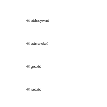
obiecywać
odmawiać
grozić
radzić