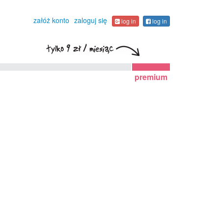
załóż konto
zaloguj się
log in
log in
premium