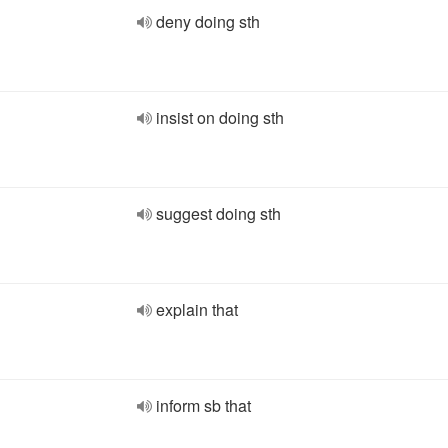
deny doing sth
insist on doing sth
suggest doing sth
explain that
inform sb that