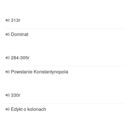
313r
Dominat
284-305r
Powstanie Konstantynopola
330r
Edykt o kolonach