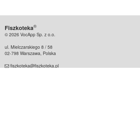
®
Fiszkoteka
© 2026 VocApp Sp. z o.o.
ul. Mielczarskiego 8 / 58
02-798 Warszawa, Polska
fiszkoteka@fiszkoteka.pl
NIP: 951 245 79 19
REGON: 369 727 696
Kontakt
O firmie