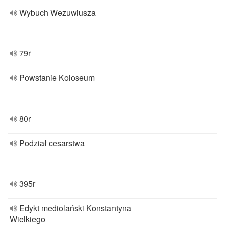
Wybuch Wezuwiusza
79r
Powstanie Koloseum
80r
Podział cesarstwa
395r
Edykt mediolański Konstantyna
Wielkiego