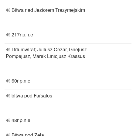
Bitwa nad Jeziorem Trazymejskim
217r p.n.e
I triumwirat; Juliusz Cezar, Gnejusz
Pompejusz, Marek Linicjusz Krassus
60r p.n.e
bitwa pod Farsalos
48r p.n.e
Bitwa pod Zelą