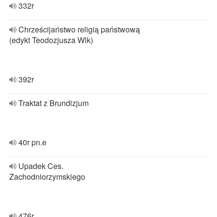
332r
Chrześcijaństwo religią państwową
(edykt Teodozjusza Wlk)
392r
Traktat z Brundizjum
40r pn.e
Upadek Ces.
Zachodniorzymskiego
476r