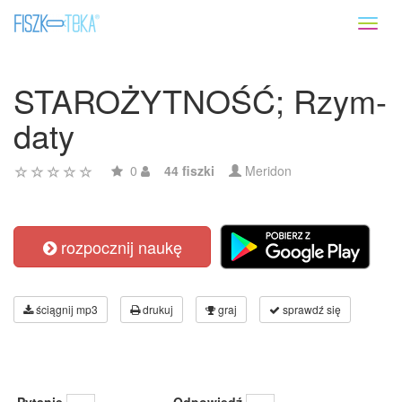
Toggl
naviga
STAROŻYTNOŚĆ; Rzym-
daty
0
44 fiszki
Meridon
rozpocznij naukę
ściągnij mp3
drukuj
graj
sprawdź się