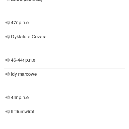
47r p.n.e
Dyktatura Cezara
46-44r p.n.e
Idy marcowe
44r p.n.e
II triumwirat