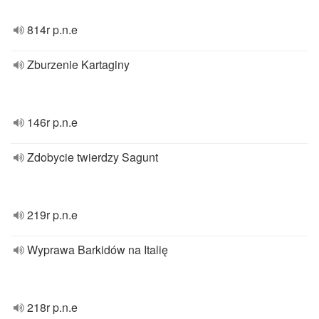
814r p.n.e
Zburzenie Kartaginy
146r p.n.e
Zdobycie twierdzy Sagunt
219r p.n.e
Wyprawa Barkidów na Italię
218r p.n.e