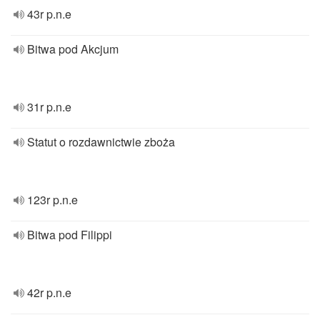
43r p.n.e
Bitwa pod Akcjum
31r p.n.e
Statut o rozdawnictwie zboża
123r p.n.e
Bitwa pod Filippi
42r p.n.e