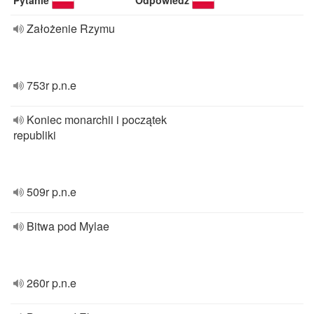
Pytanie
Odpowiedź
Założenie Rzymu
753r p.n.e
Koniec monarchii i początek
republiki
509r p.n.e
Bitwa pod Mylae
260r p.n.e