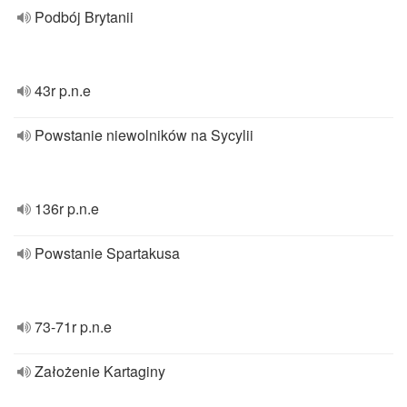
Podbój Brytanii
43r p.n.e
Powstanie niewolników na Sycylii
136r p.n.e
Powstanie Spartakusa
73-71r p.n.e
Założenie Kartaginy